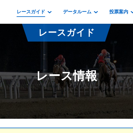
レースガイド
データルーム
投票案内
データルーム
レース情報
映像コンテンツ
門別競馬場情報
過去開催
投
レースガイド
騎手・調教師紹介
レース一覧
重賞競走VTR
門別競馬場グルメ
番組・級
騎手・調教師成績
出走表
重賞競走参考VTR
とねっこジン
開催日程
能力検査成績
成績表
レースダイジェスト
いずみ食堂
開催
レース情報
坂路調教映像
払戻金一覧
新馬ダイジェスト
ルンビニフー
重賞
遠征馬情報
騎手成績表
勝馬屋
スタ
馬主服紹介
馬番成績表
発売情報
番組編成要領
オッズ
道内の
道外