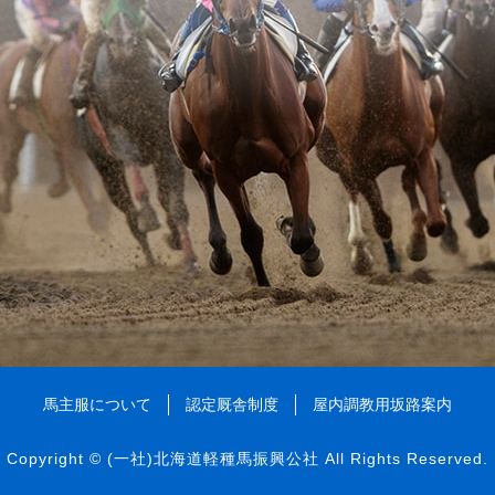
馬主服について
認定厩舎制度
屋内調教用坂路案内
Copyright ©
(一社)北海道軽種馬振興公社
All Rights Reserved.