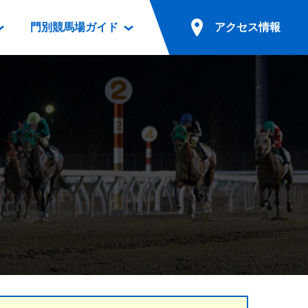
門別競馬場ガイド
アクセス情報
情報
票案内
ファンルーム
アクセス情報
電話・インターネット投票
競馬用語集
お車でのご来場
別表ダウンロード
場外発売所
無料送迎バスでのご来場
ギスカン
実況・テレホンサービス
公共の交通機関でのご来場
カレンダー
発売・払戻
ドカフェ
競走体系図
リオンシリーズ競走
発売情報(PDF)
の発売情報