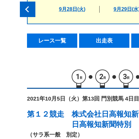
9月28日(火)
9月29日(水
レース一覧
出走表
1
2
3
R
R
R
2021年10月5日（火）
第13回 門別競馬 4日目
第１２競走
株式会社日高報知新
日高報知新聞特別
（サラ系一般 別定）