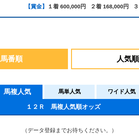
【賞金】
１着 600,000円
２着 168,000円
３
馬番順
人気順
馬複人気
馬単人気
ワイド人気
１２Ｒ 馬複人気順オッズ
（データ登録までお待ちください。）