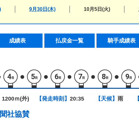
)
9月30日(木)
10月5日(火)
成績表
払戻金一覧
騎手成績表
4
5
6
7
8
9
R
R
R
R
R
R
 1200ｍ(外)
【発走時刻】
20:35
【天候】
雨
聞社協賛