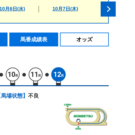
10月6日(水)
10月7日(木)
馬番成績表
オッズ
10
11
12
R
R
R
【馬場状態】
不良