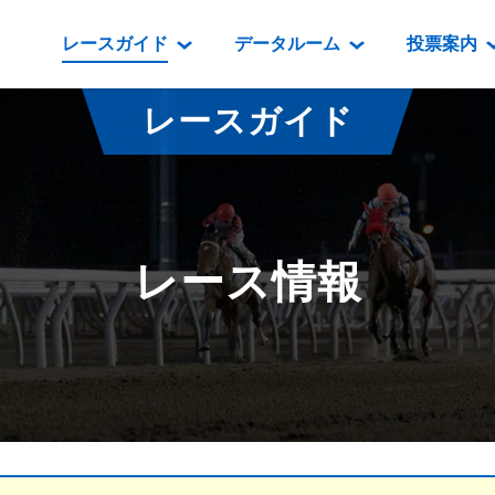
レースガイド
データルーム
投票案内
データルーム
レース情報
映像コンテンツ
門別競馬場情報
過去開催
投
レースガイド
騎手・調教師紹介
レース一覧
重賞競走VTR
門別競馬場グルメ
番組・級
騎手・調教師成績
出走表
重賞競走参考VTR
とねっこジン
開催日程
能力検査成績
成績表
レースダイジェスト
いずみ食堂
開催
レース情報
坂路調教映像
払戻金一覧
新馬ダイジェスト
ルンビニフー
重賞
遠征馬情報
騎手成績表
勝馬屋
スタ
馬主服紹介
馬番成績表
発売情報
番組編成要領
オッズ
道内の
道外