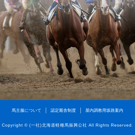
馬主服について
認定厩舎制度
屋内調教用坂路案内
Copyright ©
(一社)北海道軽種馬振興公社
All Rights Reserved.