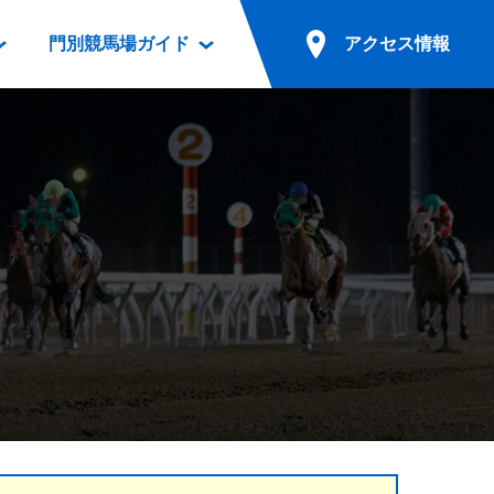
門別競馬場ガイド
アクセス情報
情報
票案内
ファンルーム
アクセス情報
電話・インターネット投票
競馬用語集
お車でのご来場
別表ダウンロード
場外発売所
無料送迎バスでのご来場
ギスカン
実況・テレホンサービス
公共の交通機関でのご来場
カレンダー
発売・払戻
ドカフェ
競走体系図
リオンシリーズ競走
発売情報(PDF)
の発売情報