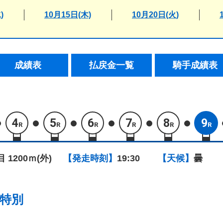
)
10月15日(木)
10月20日(火)
成績表
払戻金一覧
騎手成績表
4
5
6
7
8
9
R
R
R
R
R
R
目 1200ｍ(外)
【発走時刻】
19:30
【天候】
曇
特別