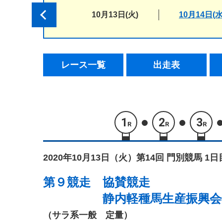
10月13日(火)
10月14日(水
レース一覧
出走表
1
2
3
R
R
R
2020年10月13日（火）
第14回 門別競馬 1日
第９競走
協賛競走
静内軽種馬生産振興会
（サラ系一般 定量）