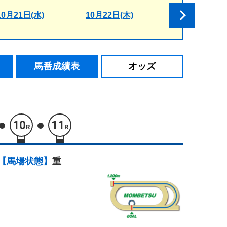
10月21日(水)
10月22日(木)
馬番成績表
オッズ
10
11
R
R
【馬場状態】
重