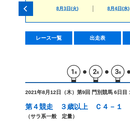
8月3日(火)
8月4日(水)
レース一覧
出走表
1
2
3
R
R
R
2021年8月12日（木）
第9回 門別競馬 6日目 
第４競走
３歳以上 Ｃ４－１
（サラ系一般 定量）