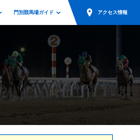
門別競馬場ガイド
アクセス情報
情報
票案内
ファンルーム
アクセス情報
電話・インターネット投票
競馬用語集
お車でのご来場
別表ダウンロード
場外発売所
無料送迎バスでのご来場
ギスカン
実況・テレホンサービス
公共の交通機関でのご来場
カレンダー
発売・払戻
ドカフェ
競走体系図
リオンシリーズ競走
発売情報(PDF)
の発売情報