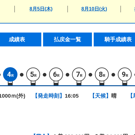
8月5日(木)
8月10日(火)
成績表
払戻金一覧
騎手成績表
4
5
6
7
8
9
R
R
R
R
R
R
1000ｍ(外)
【発走時刻】
16:05
【天候】
晴
【