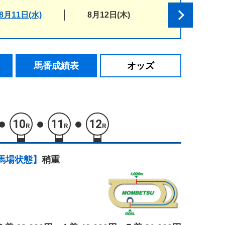
8月11日(水)
8月12日(木)
馬番成績表
オッズ
10
11
12
R
R
R
馬場状態】
稍重