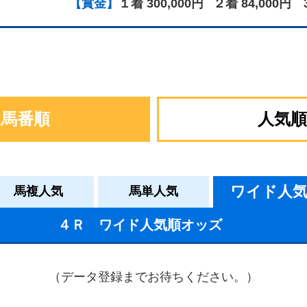
【賞金】
１着 300,000円
２着 84,000円
馬番順
人気順
ワイド人
馬複人気
馬単人気
４Ｒ ワイド人気順オッズ
（データ登録までお待ちください。）