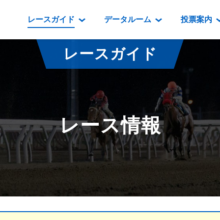
レースガイド
データルーム
投票案内
データルーム
レース情報
映像コンテンツ
門別競馬場情報
過去開催
投
レースガイド
騎手・調教師紹介
レース一覧
重賞競走VTR
門別競馬場グルメ
番組・級
騎手・調教師成績
出走表
重賞競走参考VTR
とねっこジン
開催日程
能力検査成績
成績表
レースダイジェスト
いずみ食堂
開催
レース情報
坂路調教映像
払戻金一覧
新馬ダイジェスト
ルンビニフー
重賞
遠征馬情報
騎手成績表
勝馬屋
スタ
馬主服紹介
馬番成績表
発売情報
番組編成要領
オッズ
道内の
道外