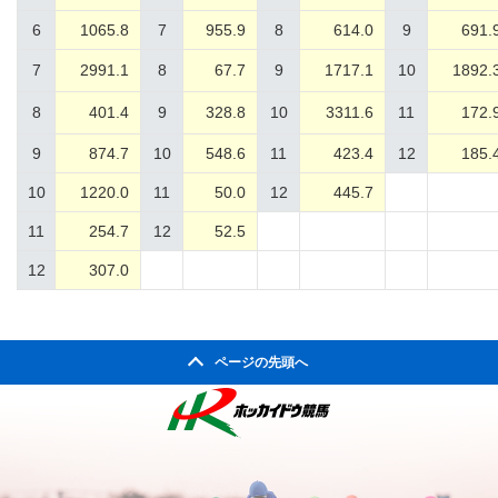
6
1065.8
7
955.9
8
614.0
9
691.
7
2991.1
8
67.7
9
1717.1
10
1892.
8
401.4
9
328.8
10
3311.6
11
172.
9
874.7
10
548.6
11
423.4
12
185.
10
1220.0
11
50.0
12
445.7
11
254.7
12
52.5
12
307.0
ページの先頭へ