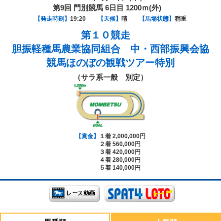
第9回 門別競馬 6日目 1200ｍ(外)
【発走時刻】
19:20
【天候】
晴
【馬場状態】
稍重
第１０競走
胆振軽種馬農業協同組合 中・西部振興会協
競馬ほのぼの観戦ツアー特別
（サラ系一般 別定）
【賞金】
１着 2,000,000円
２着 560,000円
３着 420,000円
４着 280,000円
５着 140,000円