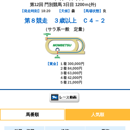
第12回 門別競馬 3日目 1200ｍ(外)
【発走時刻】
18:20
【天候】
曇
【馬場状態】
良
第８競走
３歳以上 Ｃ４－２
（サラ系一般 定量）
【賞金】
１着 300,000円
２着 84,000円
３着 63,000円
４着 42,000円
５着 21,000円
馬番順
人気順