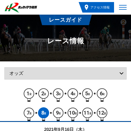
アクセス情報
レースガイド
レース情報
1
2
3
4
5
6
R
R
R
R
R
R
7
8
9
10
11
12
R
R
R
R
R
R
2021年9月16日（木）