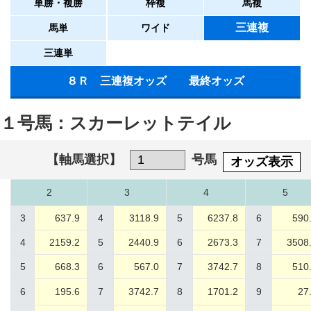
単勝・複勝
枠複
馬複
三連複
馬単
ワイド
三連単
８Ｒ 三連複オッズ 最終オッズ
１号馬：スカーレットテイル
【軸馬選択】
号馬
オッズ表示
2
3
4
5
3
637.9
4
3118.9
5
6237.8
6
590
4
2159.2
5
2440.9
6
2673.3
7
3508
5
668.3
6
567.0
7
3742.7
8
510
6
195.6
7
3742.7
8
1701.2
9
27