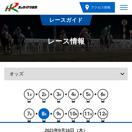
アクセス情報
レースガイド
レース情報
1
2
3
4
5
6
R
R
R
R
R
R
7
8
9
10
11
12
R
R
R
R
R
R
2021年9月16日（木）