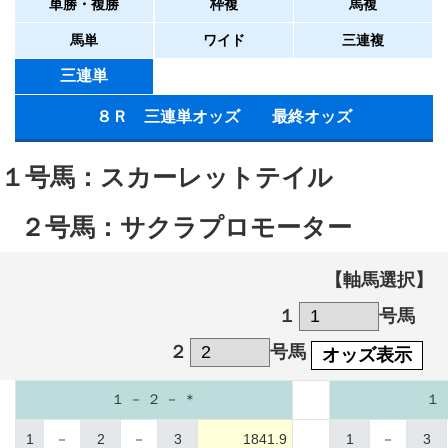
単勝・複勝
枠複
馬複
馬単
ワイド
三連複
三連単
８Ｒ 三連単オッズ 最終オッズ
１号馬：スカーレットテイル
２号馬：サクラプロモーター
【軸馬選択】
１
号馬
２
号馬
オッズ表示
１ － ２ － ＊
１ 
1
－
2
－
3
1841.9
1
－
3