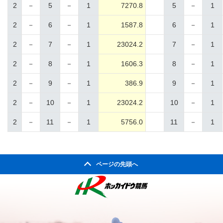
2
－
5
－
1
7270.8
5
－
1
2
－
6
－
1
1587.8
6
－
1
2
－
7
－
1
23024.2
7
－
1
2
－
8
－
1
1606.3
8
－
1
2
－
9
－
1
386.9
9
－
1
2
－
10
－
1
23024.2
10
－
1
2
－
11
－
1
5756.0
11
－
1
ページの先頭へ