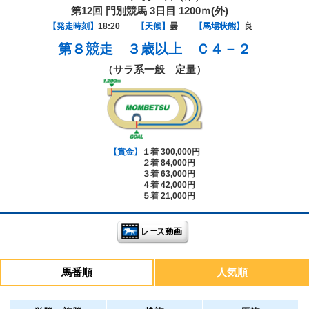
第12回 門別競馬 3日目 1200ｍ(外)
【発走時刻】
18:20
【天候】
曇
【馬場状態】
良
第８競走
３歳以上 Ｃ４－２
（サラ系一般 定量）
【賞金】
１着 300,000円
２着 84,000円
３着 63,000円
４着 42,000円
５着 21,000円
馬番順
人気順