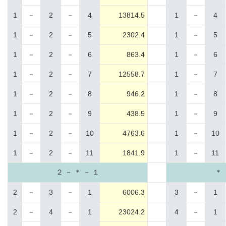
1
－
2
－
4
13814.5
1
－
4
1
－
2
－
5
2302.4
1
－
5
1
－
2
－
6
863.4
1
－
6
1
－
2
－
7
12558.7
1
－
7
1
－
2
－
8
946.2
1
－
8
1
－
2
－
9
438.5
1
－
9
1
－
2
－
10
4763.6
1
－
10
1
－
2
－
11
1841.9
1
－
11
２ － ＊ － １
＊ 
2
－
3
－
1
6006.3
3
－
1
2
－
4
－
1
23024.2
4
－
1