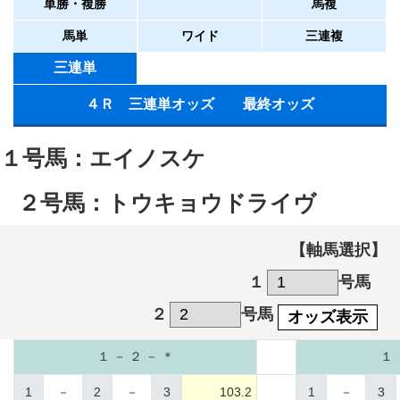
単勝・複勝
馬複
馬単
ワイド
三連複
三連単
４Ｒ 三連単オッズ 最終オッズ
１号馬：エイノスケ
２号馬：トウキョウドライヴ
【軸馬選択】
１
号馬
２
号馬
オッズ表示
１ － ２ － ＊
１ 
1
－
2
－
3
103.2
1
－
3