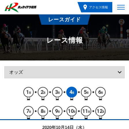
アクセス情報
レースガイド
レース情報
1
2
3
4
5
6
R
R
R
R
R
R
7
8
9
10
11
12
R
R
R
R
R
R
2020年10月14日（水）