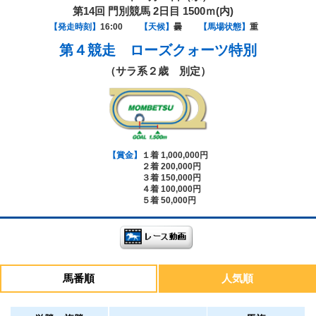
第14回 門別競馬 2日目 1500ｍ(内)
【発走時刻】
16:00
【天候】
曇
【馬場状態】
重
第４競走
ローズクォーツ特別
（サラ系２歳 別定）
【賞金】
１着 1,000,000円
２着 200,000円
３着 150,000円
４着 100,000円
５着 50,000円
馬番順
人気順