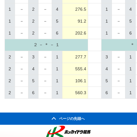
1
－
2
－
4
276.5
1
－
4
1
－
2
－
5
91.2
1
－
5
1
－
2
－
6
202.6
1
－
6
２ － ＊ － １
＊ 
2
－
3
－
1
277.7
3
－
1
2
－
4
－
1
555.4
4
－
1
2
－
5
－
1
106.1
5
－
1
2
－
6
－
1
560.3
6
－
1
ページの先頭へ