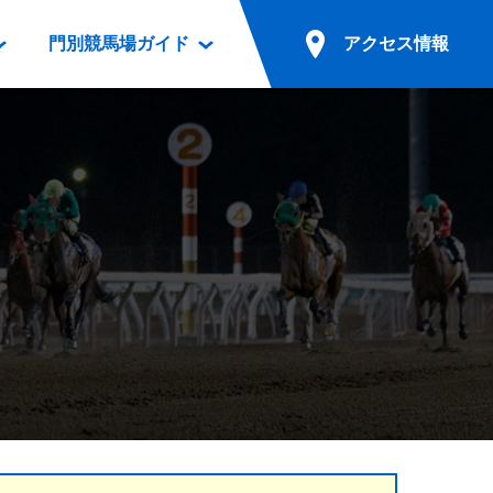
門別競馬場ガイド
アクセス情報
情報
票案内
ファンルーム
アクセス情報
電話・インターネット投票
競馬用語集
お車でのご来場
別表ダウンロード
場外発売所
無料送迎バスでのご来場
ギスカン
実況・テレホンサービス
公共の交通機関でのご来場
カレンダー
発売・払戻
ドカフェ
競走体系図
リオンシリーズ競走
発売情報(PDF)
の発売情報