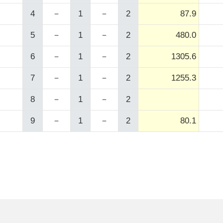
4
－
1
－
2
87.9
5
－
1
－
2
480.0
6
－
1
－
2
1305.6
7
－
1
－
2
1255.3
8
－
1
－
2
9
－
1
－
2
80.1