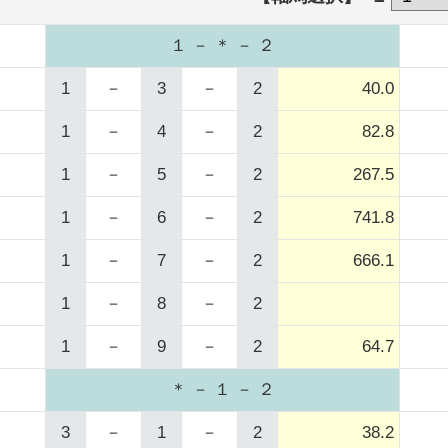
１ － ＊ － ２
1
－
3
－
2
40.0
1
－
4
－
2
82.8
1
－
5
－
2
267.5
1
－
6
－
2
741.8
1
－
7
－
2
666.1
1
－
8
－
2
1
－
9
－
2
64.7
＊ － １ － ２
3
－
1
－
2
38.2