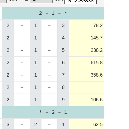
２ － １ － ＊
2
－
1
－
3
78.2
2
－
1
－
4
145.7
2
－
1
－
5
238.2
2
－
1
－
6
615.8
2
－
1
－
7
358.6
2
－
1
－
8
2
－
1
－
9
106.6
＊ － ２ － １
3
－
2
－
1
62.5