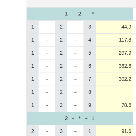
１ － ２ － ＊
1
－
2
－
3
44.9
1
－
2
－
4
117.8
1
－
2
－
5
207.9
1
－
2
－
6
362.6
1
－
2
－
7
302.2
1
－
2
－
8
1
－
2
－
9
78.6
２ － ＊ － １
2
－
3
－
1
91.6