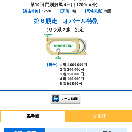
第14回 門別競馬 4日目 1200ｍ(外)
【発走時刻】
17:20
【天候】
晴
【馬場状態】
稍重
第６競走
オパール特別
（サラ系２歳 別定）
【賞金】
１着 1,000,000円
２着 200,000円
３着 150,000円
４着 100,000円
５着 50,000円
馬番順
人気順