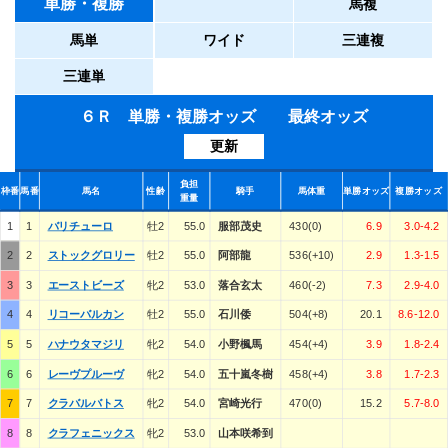
単勝・複勝
馬複
馬単
ワイド
三連複
三連単
６Ｒ 単勝・複勝オッズ 最終オッズ
更新
負担
枠番
馬番
馬名
性齢
騎手
馬体重
単勝オッズ
複勝オッズ
重量
1
1
バリチューロ
牡2
55.0
服部茂史
430(0)
6.9
3.0-4.2
2
2
ストックグロリー
牡2
55.0
阿部龍
536(+10)
2.9
1.3-1.5
3
3
エーストビーズ
牝2
53.0
落合玄太
460(-2)
7.3
2.9-4.0
4
4
リコーバルカン
牡2
55.0
石川倭
504(+8)
20.1
8.6-12.0
5
5
ハナウタマジリ
牝2
54.0
小野楓馬
454(+4)
3.9
1.8-2.4
6
6
レーヴプルーヴ
牝2
54.0
五十嵐冬樹
458(+4)
3.8
1.7-2.3
7
7
クラバルバトス
牝2
54.0
宮崎光行
470(0)
15.2
5.7-8.0
8
8
クラフェニックス
牝2
53.0
山本咲希到