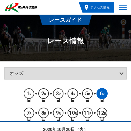
アクセス情報
レースガイド
レース情報
1
2
3
4
5
6
R
R
R
R
R
R
7
8
9
10
11
12
R
R
R
R
R
R
2020年10月20日（火）