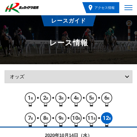
アクセス情報
レースガイド
レース情報
1
2
3
4
5
6
R
R
R
R
R
R
7
8
9
10
11
12
R
R
R
R
R
R
2020年10月14日（水）