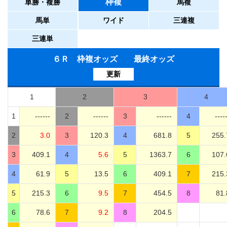
枠複
単勝・複勝
馬複
馬単
ワイド
三連複
三連単
６Ｒ 枠複オッズ 最終オッズ
更新
1
2
3
4
1
------
2
------
3
------
4
----
2
3.0
3
120.3
4
681.8
5
255.
3
409.1
4
5.6
5
1363.7
6
107.
4
61.9
5
13.5
6
409.1
7
215.
5
215.3
6
9.5
7
454.5
8
81.
6
78.6
7
9.2
8
204.5