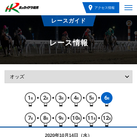
アクセス情報
レースガイド
レース情報
1
2
3
4
5
6
R
R
R
R
R
R
7
8
9
10
11
12
R
R
R
R
R
R
2020年10月14日（水）