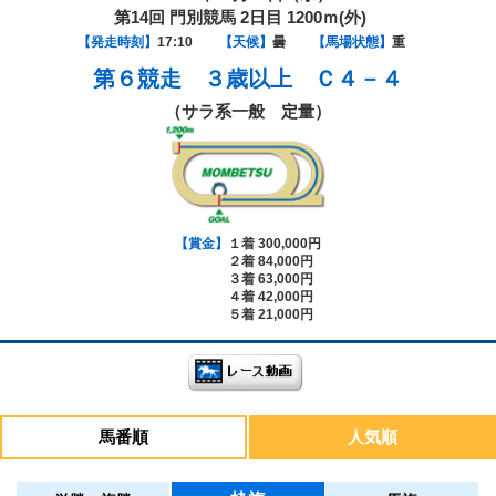
第14回 門別競馬 2日目 1200ｍ(外)
【発走時刻】
17:10
【天候】
曇
【馬場状態】
重
第６競走
３歳以上 Ｃ４－４
（サラ系一般 定量）
【賞金】
１着 300,000円
２着 84,000円
３着 63,000円
４着 42,000円
５着 21,000円
馬番順
人気順