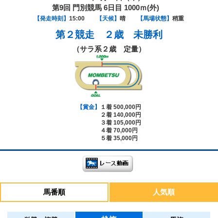
第9回 門別競馬 6日目 1000ｍ(外)
【発走時刻】
15:00
【天候】
晴
【馬場状態】
稍重
第２競走
２歳 未勝利
（サラ系２歳 定量）
【賞金】
１着 500,000円
２着 140,000円
３着 105,000円
４着 70,000円
５着 35,000円
馬番順
人気順