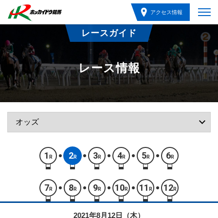
アクセス情報
レースガイド
レース情報
1
2
3
4
5
6
R
R
R
R
R
R
7
8
9
10
11
12
R
R
R
R
R
R
2021年8月12日（木）