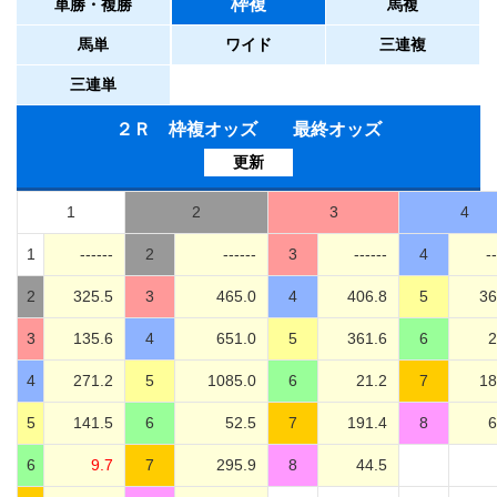
枠複
単勝・複勝
馬複
馬単
ワイド
三連複
三連単
２Ｒ 枠複オッズ 最終オッズ
更新
1
2
3
4
1
------
2
------
3
------
4
--
2
325.5
3
465.0
4
406.8
5
36
3
135.6
4
651.0
5
361.6
6
2
4
271.2
5
1085.0
6
21.2
7
18
5
141.5
6
52.5
7
191.4
8
6
6
9.7
7
295.9
8
44.5