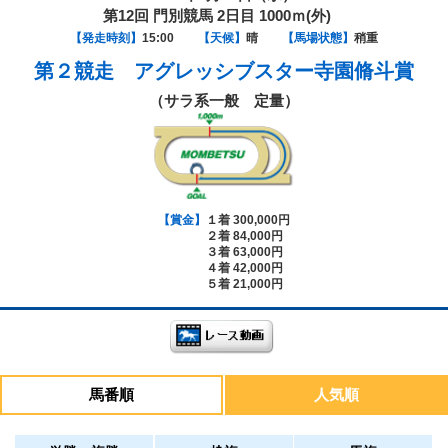
第12回 門別競馬 2日目 1000ｍ(外)
【発走時刻】
15:00
【天候】
晴
【馬場状態】
稍重
第２競走
アグレッシブスター寺園脩斗賞
（サラ系一般 定量）
【賞金】
１着 300,000円
２着 84,000円
３着 63,000円
４着 42,000円
５着 21,000円
馬番順
人気順