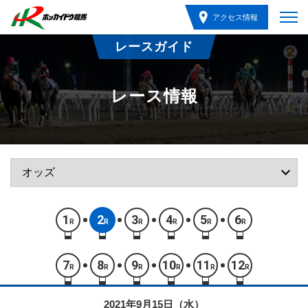
アクセス情報
レースガイド
レース情報
1
2
3
4
5
6
R
R
R
R
R
R
7
8
9
10
11
12
R
R
R
R
R
R
2021年9月15日（水）