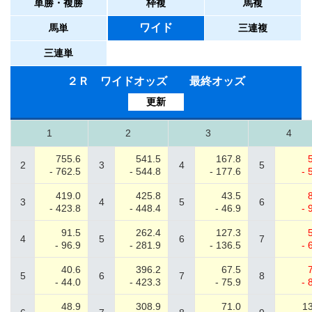
単勝・複勝
枠複
馬複
ワイド
馬単
三連複
三連単
２Ｒ ワイドオッズ 最終オッズ
更新
1
2
3
4
755.6
541.5
167.8
2
3
4
5
- 762.5
- 544.8
- 177.6
- 
419.0
425.8
43.5
3
4
5
6
- 423.8
- 448.4
- 46.9
- 
91.5
262.4
127.3
4
5
6
7
- 96.9
- 281.9
- 136.5
- 
40.6
396.2
67.5
5
6
7
8
- 44.0
- 423.3
- 75.9
- 
48.9
308.9
71.0
13