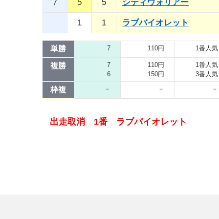
7
5
5
シティウォリアー
1
1
ラブバイオレット
単勝
7
110円
1番人気
7
110円
1番人気
複勝
6
150円
3番人気
－
－
－
枠複
出走取消 1番 ラブバイオレット