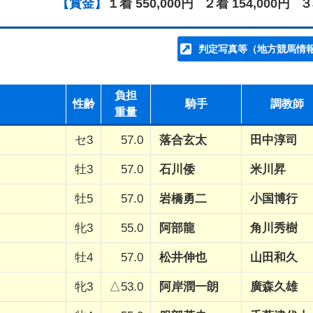
【賞金】
１着 550,000円
２着 154,000円
３
判定写真等（地方競馬情
負担
性齢
騎手
調教師
重量
セ3
57.0
落合玄太
田中淳司
牡3
57.0
石川倭
米川昇
牡5
57.0
岩橋勇二
小国博行
牝3
55.0
阿部龍
角川秀樹
牡4
57.0
松井伸也
山田和久
牝3
△53.0
阿岸潤一朗
廣森久雄