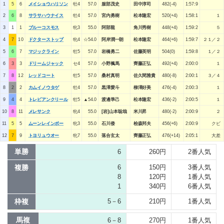
1
5
6
メイショウハリソン
牡4
57.0
服部茂史
田中淳司
482(-4)
1:57:9
2
6
8
サラサハウナイス
牡4
57.0
宮内勇樹
松本隆宏
520(+4)
1:58:1
１
3
1
1
ブルーコスモス
牝3
55.0
阿部龍
角川秀樹
448(+4)
1:59:2
５
4
7
10
ドクターストップ
牝4
☆54.0
阿岸潤一朗
松本隆宏
464(+6)
1:59:7
２１／２
5
6
7
マジックライン
牡5
57.0
岩橋勇二
佐藤英明
504(0)
1:59:8
１／２
6
3
3
ドリームジャック
セ4
57.0
小野楓馬
齊藤正弘
492(+4)
2:00:0
１
7
8
12
レッドコート
牡5
57.0
桑村真明
佐久間雅貴
480(-8)
2:00:1
３／４
8
2
2
カムイノウタゲ
牡4
57.0
黒澤愛斗
柳澤好美
476(-4)
2:00:3
１
9
4
4
トレビアンクリール
牡5
▲54.0
渡邊準己
松本隆宏
436(-2)
2:00:5
１
10
8
11
メレサンク
牝4
55.0
[岩]山本聡哉
米川昇
480(-2)
2:00:9
２
11
5
5
ムーンレインボー
牝3
55.0
石川倭
桧森邦夫
456(+6)
2:00:9
クビ
12
7
9
トヨリュウオー
牝7
55.0
落合玄太
齊藤正弘
476(+14)
2:05:1
大差
単勝
6
260円
2番人気
複勝
6
150円
3番人気
8
120円
1番人気
1
340円
6番人気
枠複
5－6
210円
1番人気
馬複
6－8
270円
1番人気