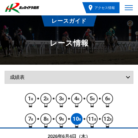
アクセス情報
レースガイド
レース情報
1
2
3
4
5
6
R
R
R
R
R
R
7
8
9
10
11
12
R
R
R
R
R
R
2026年6月4日（木）