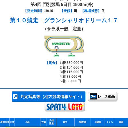
第4回 門別競馬 5日目 1800ｍ(外)
【発走時刻】
19:10
【天候】
曇
【馬場状態】
良
第１０競走
グランシャリオドリーム１７
（サラ系一般 定量）
【賞金】
１着 550,000円
２着 154,000円
３着 116,000円
４着 77,000円
５着 38,000円
判定写真等（地方競馬情報サイト）
負担
着順
枠番
馬番
馬名
性齢
騎手
調教師
馬体重
タイム
着差
重量