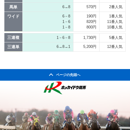
馬単
6→8
570円
2番人気
ワイド
6－8
190円
1番人気
1－6
820円
11番人気
1－8
800円
10番人気
三連複
1－6－8
1,730円
5番人気
三連単
6→8→1
5,200円
12番人気
ページの先頭へ