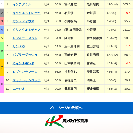
1
1
インテグラル
牡8
56.0
宮平鷹志
黒川智貴
496(+4)
385.3
2
2
キックエストレーヤ
牡3
56.0
石川倭
米川昇
482(0)
5.5
3
3
サンラディウス
牡3
56.0
小野楓馬
小野望
470(0)
95.9
4
4
クリノクルミチャン
牝4
54.0
[高]赤岡修次
小野望
494(0)
111.9
5
5
レディサーメット
牝4
54.0
阿部龍
佐久間雅貴
464(-2)
28.3
6
リンドウ
牝3
54.0
五十嵐冬樹
堂山芳則
442(-8)
1.5
6
7
バブリーダッシュ
牡3
56.0
宮崎光行
角川秀樹
462(+2)
66.8
8
ウインルモンド
牡3
56.0
山本咲希到
林和弘
492(-6)
4.9
7
9
ロブソンテソーロ
牡3
56.0
松井伸也
安田武広
456(-4)
37.4
10
マヤノシャムロック
牡6
56.0
岩橋勇二
岡島玉一
468(0)
30.9
8
11
ユーシオ
牡3
56.0
桑村真明
櫻井拓章
438(-2)
10.2
ページの先頭へ