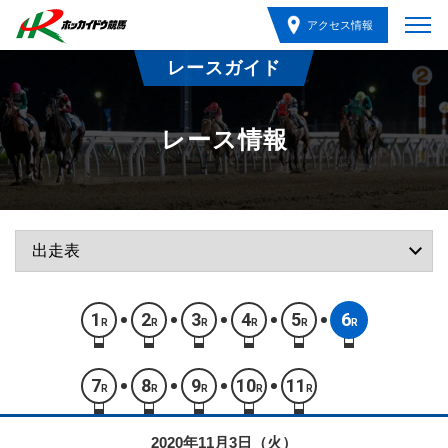
アクセス情報
レースガイド
レース情報
1
2
3
4
5
6
R
R
R
R
R
R
7
8
9
10
11
R
R
R
R
R
2020年11月3日（火）