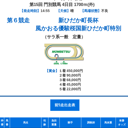
第15回 門別競馬 4日目 1700ｍ(外)
【発走時刻】
14:55
【天候】
晴
【馬場状態】
不良
第６競走
新ひだか町長杯
風かおる優駿桜国新ひだか町特別
（サラ系一般 定量）
【賞金】
１着 450,000円
２着 90,000円
３着 68,000円
４着 45,000円
５着 22,000円
前5走出走表
枠
馬
性
負担
単勝
馬名
騎手
調教師
馬体重
番
番
齢
重量
オッズ