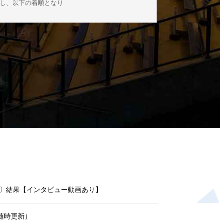
し、以下の着順となり
で皆様のご
３〕結果【インタビュー動画あり】
随時更新）