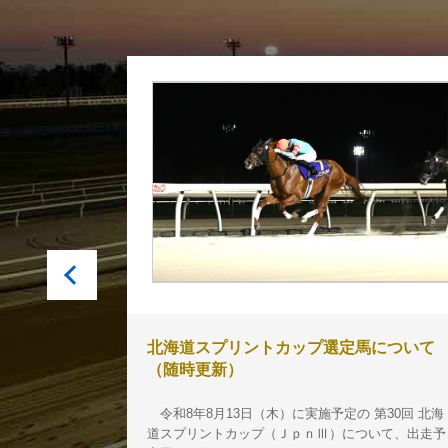
カップ〔Ｈ
北海道スプリントカップ選定馬について
り】
（随時更新）
 第１３回
令和8年8月13日（木）に実施予定の 第30回 北海
ミッキーアイ
道スプリントカップ（ＪｐｎⅢ）について、出走予