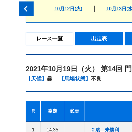
10月12日(火)
10月13日(水
レース一覧
出走表
2021年10月19日（火）
第14回 
【天候】
曇
【馬場状態】
不良
R
発走
変更
1
14:35
２歳 未勝利