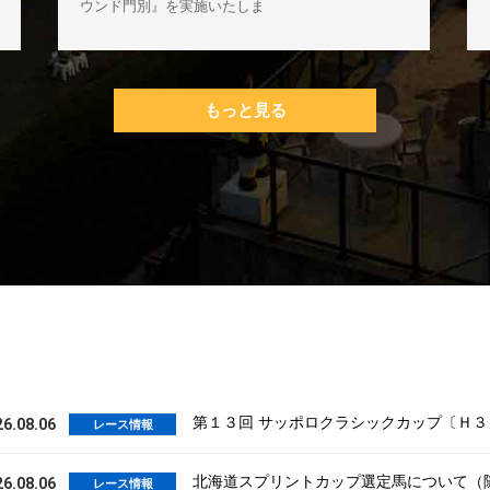
ウンド門別』を実施いたしま
もっと見る
第１３回 サッポロクラシックカップ〔Ｈ
26.08.06
レース情報
北海道スプリントカップ選定馬について（
26.08.06
レース情報