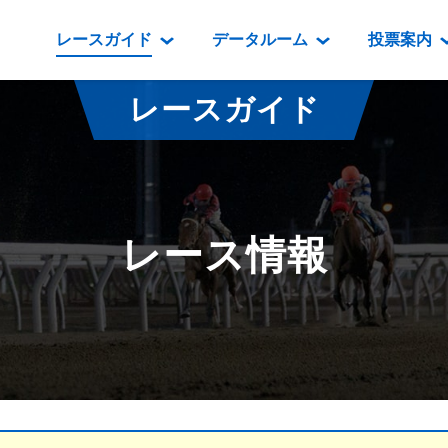
レースガイド
データルーム
投票案内
データルーム
レース情報
映像コンテンツ
門別競馬場情報
過去開催
投
レースガイド
騎手・調教師紹介
レース一覧
重賞競走VTR
門別競馬場グルメ
番組・級
騎手・調教師成績
出走表
重賞競走参考VTR
とねっこジン
開催日程
能力検査成績
成績表
レースダイジェスト
いずみ食堂
開催
レース情報
坂路調教映像
払戻金一覧
新馬ダイジェスト
ルンビニフー
重賞
遠征馬情報
騎手成績表
勝馬屋
スタ
馬主服紹介
馬番成績表
発売情報
番組編成要領
オッズ
道内の
道外