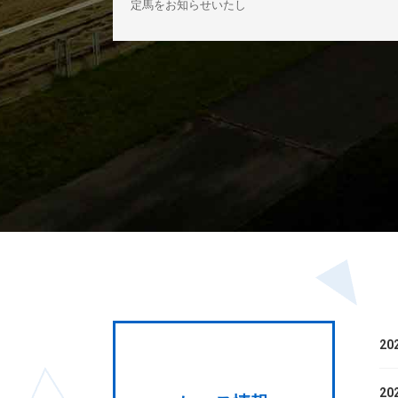
定馬をお知らせいたし
20
20