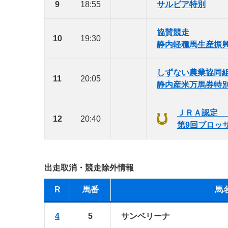
9
18:55
サルビア特別
協賛競走
10
19:30
静内軽種馬生産振
しずない農業協同
11
20:05
静内産米万馬券特
ＪＲＡ認定 
12
20:40
第9回ブロッ
出走取消・競走除外情報
R
馬番
馬
4
5
サンベリーナ