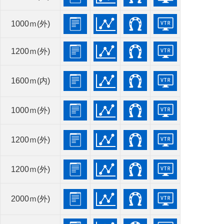
前5走
オッ
成績
動画
1000ｍ(外)
出走
ズ
表
表
前5走
オッ
成績
動画
1200ｍ(外)
出走
ズ
表
表
前5走
オッ
成績
動画
出走
ズ
表
1600ｍ(内)
表
前5走
オッ
成績
動画
出走
ズ
表
1000ｍ(外)
表
前5走
オッ
成績
動画
出走
ズ
表
1200ｍ(外)
表
前5走
オッ
成績
動画
出走
ズ
表
1200ｍ(外)
表
前5走
オッ
成績
動画
出走
ズ
表
2000ｍ(外)
表
前5走
オッ
成績
動画