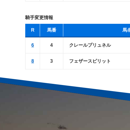
騎手変更情報
R
馬番
馬
6
4
クレールプリュネル
8
3
フェザースピリット