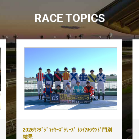
RACE TOPICS
2026ﾔﾝｸﾞｼﾞｮｯｷｰｽﾞｼﾘｰｽﾞ ﾄﾗｲｱﾙﾗｳﾝﾄﾞ門別
結果