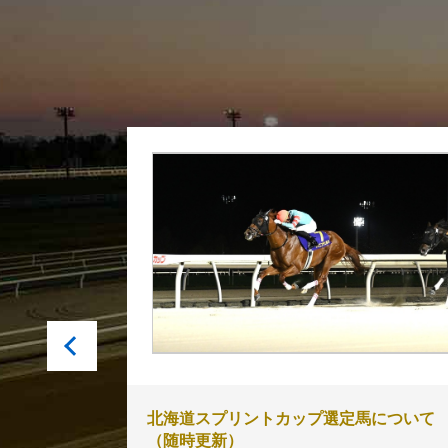
カップ〔Ｈ
北海道スプリントカップ選定馬について
り】
（随時更新）