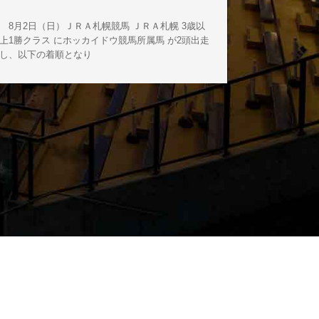
8月2日（日）ＪＲＡ札幌競馬 ＪＲＡ札幌 3歳以
8月2日（日
上1勝クラス にホッカイドウ競馬所属馬 が2頭出走
にホッカイド
し、以下の着順となり
で皆様のご