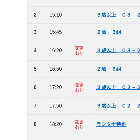
2
15:10
３歳以上 Ｃ３－
3
15:45
２歳 ３組
変更
4
16:20
３歳以上 Ｃ３－
あり
5
16:50
２歳 ３組
変更
6
17:20
３歳以上 Ｃ３－
あり
7
17:50
３歳以上 Ｃ２－
変更
8
18:20
ランタナ特別
あり