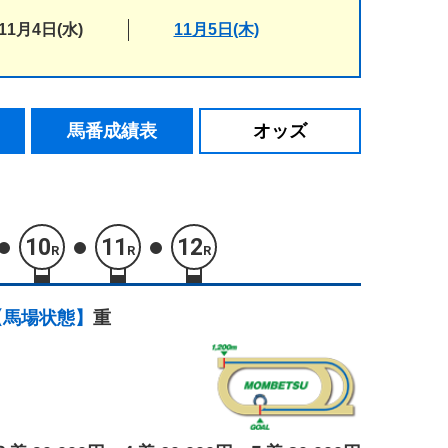
11月4日(水)
11月5日(木)
馬番成績表
オッズ
10
11
12
R
R
R
【馬場状態】
重