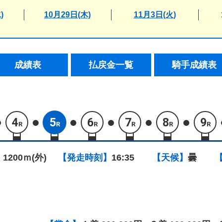
)
10月29日(木)
11月3日(火)
成績表
払戻金一覧
騎手成績表
4
5
6
7
8
9
R
R
R
R
R
R
 1200ｍ(外)
【発走時刻】
16:35
【天候】
曇