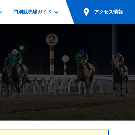
門別競馬場ガイド
アクセス情報
情報
票案内
ファンルーム
アクセス情報
電話・インターネット投票
競馬用語集
お車でのご来場
別表ダウンロード
場外発売所
無料送迎バスでのご来場
ギスカン
実況・テレホンサービス
公共の交通機関でのご来場
カレンダー
発売・払戻
ドカフェ
競走体系図
リオンシリーズ競走
発売情報(PDF)
の発売情報