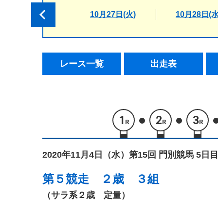
10月27日(火)
10月28日(水
レース一覧
出走表
1
2
3
R
R
R
2020年11月4日（水）
第15回 門別競馬 5日目
第５競走
２歳 ３組
（サラ系２歳 定量）