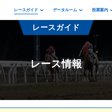
レースガイド
データルーム
投票案内
データルーム
レース情報
映像コンテンツ
門別競馬場情報
過去開催
投
レースガイド
騎手・調教師紹介
レース一覧
重賞競走VTR
門別競馬場グルメ
番組・級
騎手・調教師成績
出走表
重賞競走参考VTR
とねっこジン
開催日程
能力検査成績
成績表
レースダイジェスト
いずみ食堂
開催
レース情報
坂路調教映像
払戻金一覧
新馬ダイジェスト
ルンビニフー
重賞
遠征馬情報
騎手成績表
勝馬屋
スタ
馬主服紹介
馬番成績表
発売情報
番組編成要領
オッズ
道内の
道外