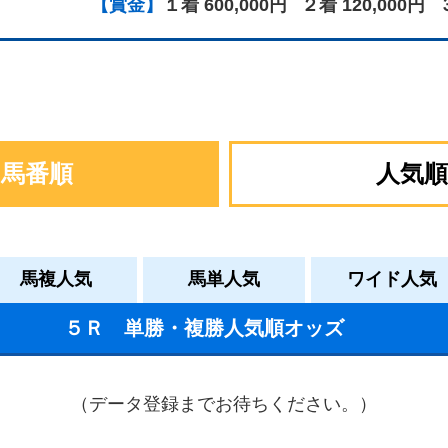
【賞金】
１着 600,000円
２着 120,000円
馬番順
人気順
馬複人気
馬単人気
ワイド人気
５Ｒ 単勝・複勝人気順オッズ
（データ登録までお待ちください。）