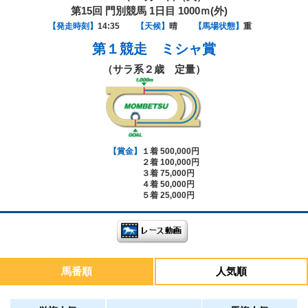
第15回 門別競馬 1日目 1000ｍ(外)
【発走時刻】
14:35
【天候】
晴
【馬場状態】
重
第１競走
ミシャ賞
（サラ系２歳 定量）
【賞金】
１着 500,000円
２着 100,000円
３着 75,000円
４着 50,000円
５着 25,000円
馬番順
人気順