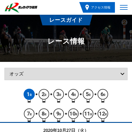
アクセス情報
レースガイド
レース情報
1
2
3
4
5
6
R
R
R
R
R
R
7
8
9
10
11
12
R
R
R
R
R
R
2020年10月27日（火）