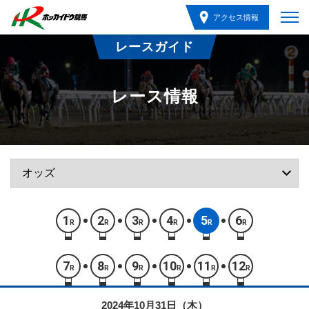
アクセス情報
レースガイド
レース情報
1
2
3
4
5
6
R
R
R
R
R
R
7
8
9
10
11
12
R
R
R
R
R
R
2024年10月31日（木）