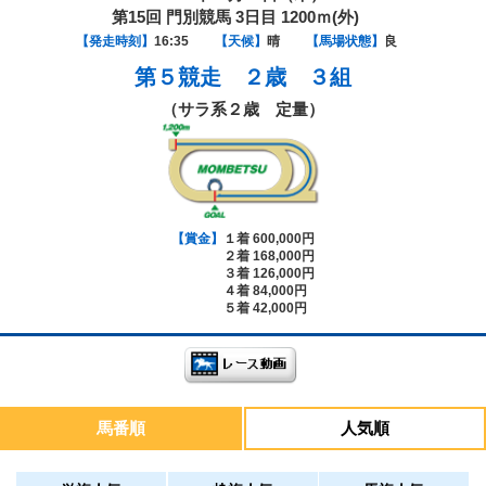
第15回 門別競馬 3日目 1200ｍ(外)
【発走時刻】
16:35
【天候】
晴
【馬場状態】
良
第５競走
２歳 ３組
（サラ系２歳 定量）
【賞金】
１着 600,000円
２着 168,000円
３着 126,000円
４着 84,000円
５着 42,000円
馬番順
人気順