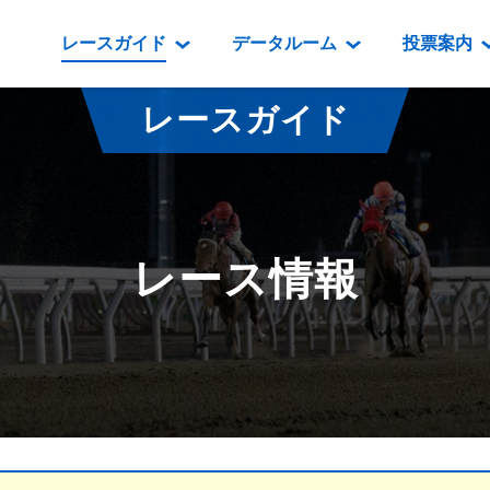
レースガイド
データルーム
投票案内
データルーム
レース情報
映像コンテンツ
門別競馬場情報
過去開催
投
レースガイド
騎手・調教師紹介
レース一覧
重賞競走VTR
門別競馬場グルメ
番組・級
騎手・調教師成績
出走表
重賞競走参考VTR
とねっこジン
開催日程
能力検査成績
成績表
レースダイジェスト
いずみ食堂
開催
レース情報
坂路調教映像
払戻金一覧
新馬ダイジェスト
ルンビニフー
重賞
遠征馬情報
騎手成績表
勝馬屋
スタ
馬主服紹介
馬番成績表
発売情報
番組編成要領
オッズ
道内の
道外