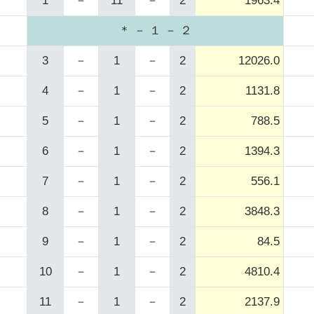
1
－
11
－
2
1963.4
＊ － １ － ２
3
－
1
－
2
12026.0
4
－
1
－
2
1131.8
5
－
1
－
2
788.5
6
－
1
－
2
1394.3
7
－
1
－
2
556.1
8
－
1
－
2
3848.3
9
－
1
－
2
84.5
10
－
1
－
2
4810.4
11
－
1
－
2
2137.9