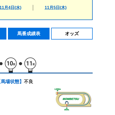
11月4日(水)
11月5日(木)
馬番成績表
オッズ
10
11
R
R
【馬場状態】
不良