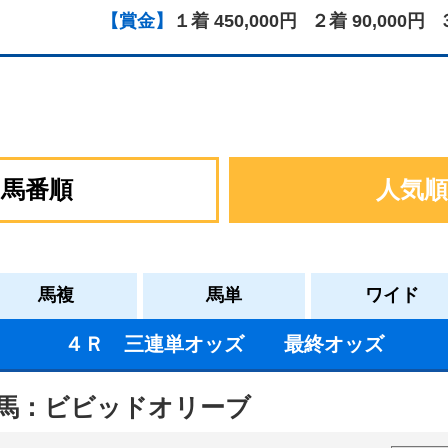
【賞金】
１着 450,000円
２着 90,000円
馬番順
人気順
馬複
馬単
ワイド
４Ｒ 三連単オッズ 最終オッズ
馬：ビビッドオリーブ