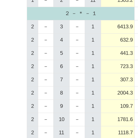
1
－
2
－
11
1503.2
２ － ＊ － １
2
－
3
－
1
6413.9
2
－
4
－
1
632.9
2
－
5
－
1
441.3
2
－
6
－
1
723.3
2
－
7
－
1
307.3
2
－
8
－
1
2004.3
2
－
9
－
1
109.7
2
－
10
－
1
1781.6
2
－
11
－
1
1118.7