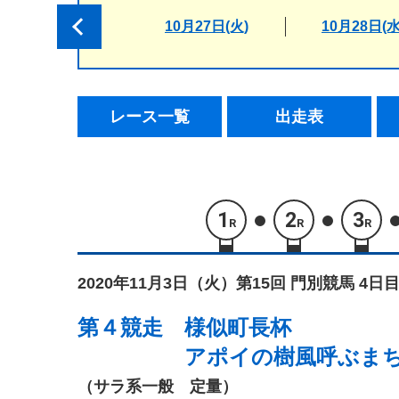
10月27日(火)
10月28日(水
レース一覧
出走表
1
2
3
R
R
R
2020年11月3日（火）
第15回 門別競馬 4日目
第４競走
様似町長杯
アポイの樹風呼ぶま
（サラ系一般 定量）