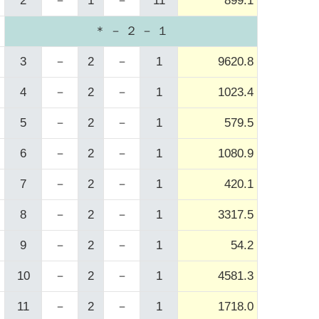
2
－
1
－
11
899.1
＊ － ２ － １
3
－
2
－
1
9620.8
4
－
2
－
1
1023.4
5
－
2
－
1
579.5
6
－
2
－
1
1080.9
7
－
2
－
1
420.1
8
－
2
－
1
3317.5
9
－
2
－
1
54.2
10
－
2
－
1
4581.3
11
－
2
－
1
1718.0