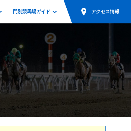
門別競馬場ガイド
アクセス情報
情報
票案内
ファンルーム
アクセス情報
電話・インターネット投票
競馬用語集
お車でのご来場
別表ダウンロード
場外発売所
無料送迎バスでのご来場
ギスカン
実況・テレホンサービス
公共の交通機関でのご来場
カレンダー
発売・払戻
ドカフェ
競走体系図
リオンシリーズ競走
発売情報(PDF)
の発売情報