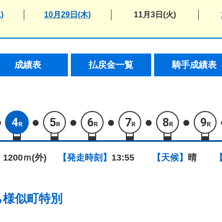
)
10月29日(木)
11月3日(火)
成績表
払戻金一覧
騎手成績表
4
5
6
7
8
9
R
R
R
R
R
R
 1200ｍ(外)
【発走時刻】
13:55
【天候】
晴
ち様似町特別