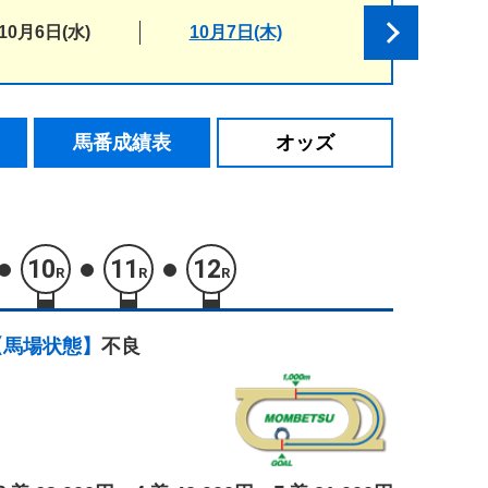
10月6日(水)
10月7日(木)
馬番成績表
オッズ
10
11
12
R
R
R
【馬場状態】
不良