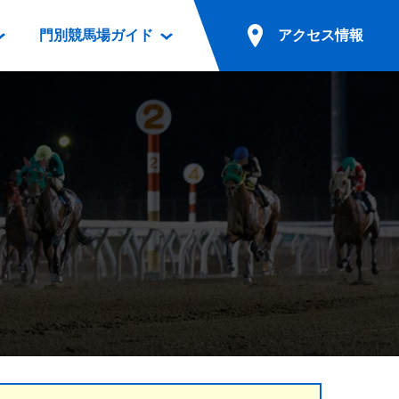
門別競馬場ガイド
アクセス情報
情報
票案内
ファンルーム
アクセス情報
電話・インターネット投票
競馬用語集
お車でのご来場
別表ダウンロード
場外発売所
無料送迎バスでのご来場
ギスカン
実況・テレホンサービス
公共の交通機関でのご来場
カレンダー
発売・払戻
ドカフェ
競走体系図
リオンシリーズ競走
発売情報(PDF)
の発売情報