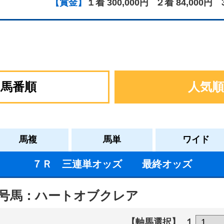
【賞金】
１着 300,000円
２着 84,000円
馬番順
人気順
馬複
馬単
ワイド
７Ｒ 三連単オッズ 最終オッズ
号馬：ハートオブクレア
【軸馬選択】
１