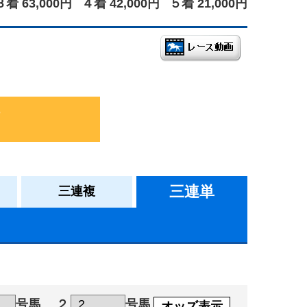
３着 63,000円
４着 42,000円
５着 21,000円
三連単
三連複
号馬
２
号馬
オッズ表示