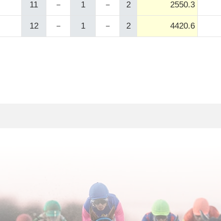
11
－
1
－
2
2550.3
12
－
1
－
2
4420.6