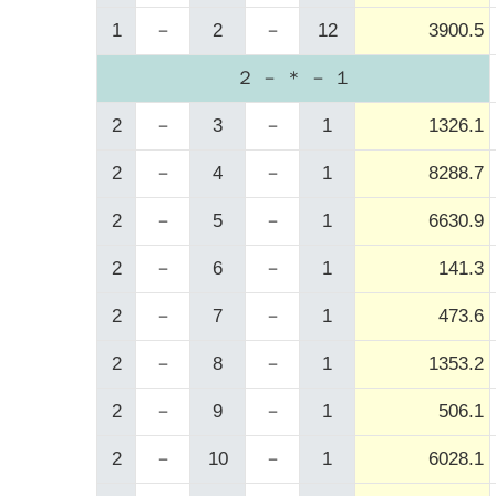
1
－
2
－
12
3900.5
２ － ＊ － １
2
－
3
－
1
1326.1
2
－
4
－
1
8288.7
2
－
5
－
1
6630.9
2
－
6
－
1
141.3
2
－
7
－
1
473.6
2
－
8
－
1
1353.2
2
－
9
－
1
506.1
2
－
10
－
1
6028.1