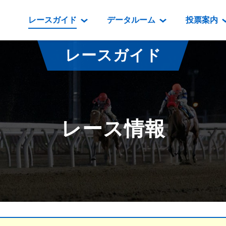
レースガイド
データルーム
投票案内
データルーム
レース情報
映像コンテンツ
門別競馬場情報
過去開催
投
レースガイド
騎手・調教師紹介
レース一覧
重賞競走VTR
門別競馬場グルメ
番組・級
騎手・調教師成績
出走表
重賞競走参考VTR
とねっこジン
開催日程
能力検査成績
成績表
レースダイジェスト
いずみ食堂
開催
レース情報
坂路調教映像
払戻金一覧
新馬ダイジェスト
ルンビニフー
重賞
遠征馬情報
騎手成績表
勝馬屋
スタ
馬主服紹介
馬番成績表
発売情報
番組編成要領
オッズ
道内の
道外