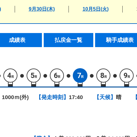
)
9月30日(木)
10月5日(火)
成績表
払戻金一覧
騎手成績表
4
5
6
7
8
9
R
R
R
R
R
R
 1000ｍ(外)
【発走時刻】
17:40
【天候】
晴