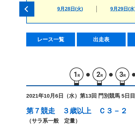
9月28日(火)
9月29日(水
レース一覧
出走表
1
2
3
R
R
R
2021年10月6日（水）
第13回 門別競馬 5日目
第７競走
３歳以上 Ｃ３－２
（サラ系一般 定量）