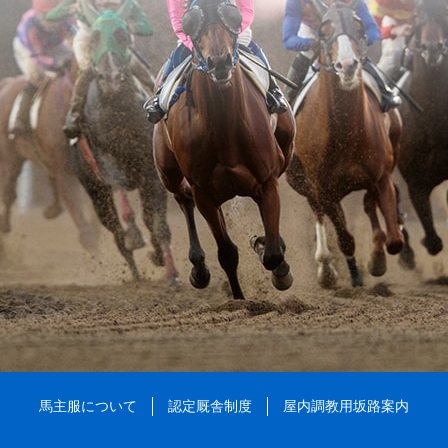
馬主服について
認定厩舎制度
屋内調教用坂路案内