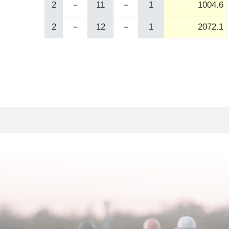
2
－
11
－
1
1004.6
2
－
12
－
1
2072.1