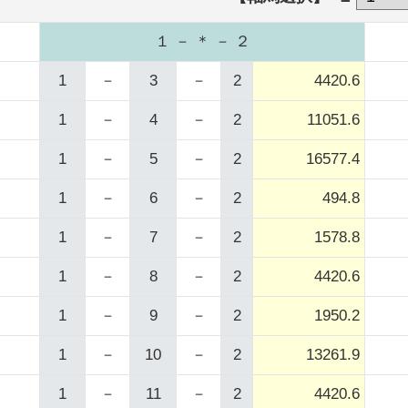
１ － ＊ － ２
1
－
3
－
2
4420.6
1
－
4
－
2
11051.6
1
－
5
－
2
16577.4
1
－
6
－
2
494.8
1
－
7
－
2
1578.8
1
－
8
－
2
4420.6
1
－
9
－
2
1950.2
1
－
10
－
2
13261.9
1
－
11
－
2
4420.6