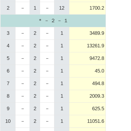
2
－
1
－
12
1700.2
＊ － ２ － １
3
－
2
－
1
3489.9
4
－
2
－
1
13261.9
5
－
2
－
1
9472.8
6
－
2
－
1
45.0
7
－
2
－
1
494.8
8
－
2
－
1
2009.3
9
－
2
－
1
625.5
10
－
2
－
1
11051.6