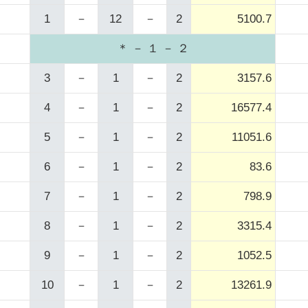
1
－
12
－
2
5100.7
＊ － １ － ２
3
－
1
－
2
3157.6
4
－
1
－
2
16577.4
5
－
1
－
2
11051.6
6
－
1
－
2
83.6
7
－
1
－
2
798.9
8
－
1
－
2
3315.4
9
－
1
－
2
1052.5
10
－
1
－
2
13261.9