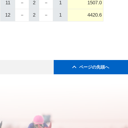
11
－
2
－
1
1507.0
12
－
2
－
1
4420.6
ページの先頭へ