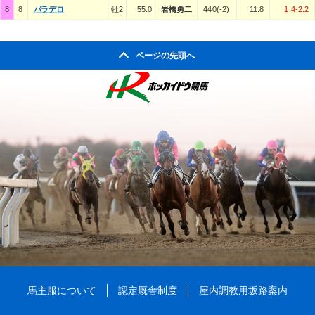
8
8
バラデロ
牡2
55.0
岩橋勇二
440(-2)
11.8
1.4-2.2
ページの先頭へ
馬主服について
認定厩舎制度
屋内調教用坂路案内