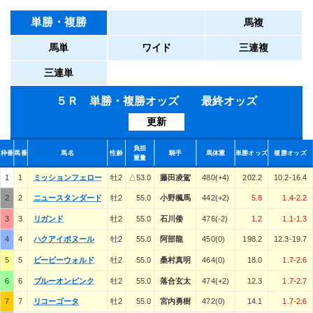
単勝・複勝
馬複
馬単
ワイド
三連複
三連単
５Ｒ 単勝・複勝オッズ 最終オッズ
更新
負担
枠番
馬番
馬名
性齢
騎手
馬体重
単勝オッズ
複勝オッズ
重量
1
1
ミッションフェロー
牡2
△53.0
藤田凌駕
480(+4)
202.2
10.2-16.4
2
2
ニュースタンダード
牡2
55.0
小野楓馬
442(+2)
5.8
1.4-2.2
3
3
リガンド
牡2
55.0
石川倭
476(-2)
1.2
1.1-1.3
4
4
ハクアイボヌール
牡2
55.0
阿部龍
450(0)
198.2
12.3-19.7
5
5
ビービーウォルド
牡2
55.0
桑村真明
464(0)
18.0
1.7-2.6
6
6
ブルーオンピンク
牡2
55.0
落合玄太
474(+2)
12.3
1.7-2.7
7
7
リコーゴータ
牡2
55.0
宮内勇樹
472(0)
14.1
1.7-2.6