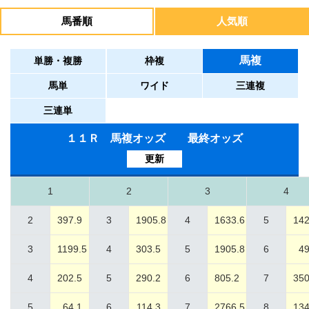
馬番順
人気順
馬複
単勝・複勝
枠複
馬単
ワイド
三連複
三連単
１１Ｒ 馬複オッズ 最終オッズ
更新
1
2
3
4
2
397.9
3
1905.8
4
1633.6
5
142
3
1199.5
4
303.5
5
1905.8
6
49
4
202.5
5
290.2
6
805.2
7
350
5
64.1
6
114.3
7
2766.5
8
134