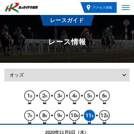
アクセス情報
レースガイド
レース情報
1
2
3
4
5
6
R
R
R
R
R
R
7
8
9
10
11
12
R
R
R
R
R
R
2020年11月5日（木）