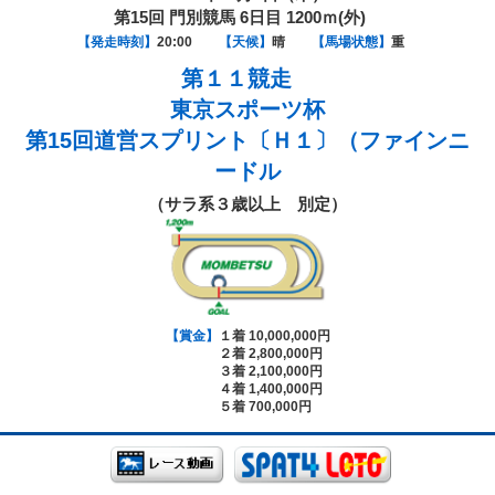
第15回 門別競馬 6日目 1200ｍ(外)
【発走時刻】
20:00
【天候】
晴
【馬場状態】
重
第１１競走
東京スポーツ杯
第15回道営スプリント〔Ｈ１〕（ファインニ
ードル
（サラ系３歳以上 別定）
【賞金】
１着 10,000,000円
２着 2,800,000円
３着 2,100,000円
４着 1,400,000円
５着 700,000円