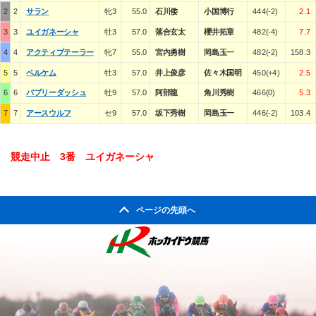
2
2
サラン
牝3
55.0
石川倭
小国博行
444(-2)
2.1
3
3
ユイガネーシャ
牡3
57.0
落合玄太
櫻井拓章
482(-4)
7.7
4
4
アクティブテーラー
牝7
55.0
宮内勇樹
岡島玉一
482(-2)
158.3
5
5
ベルケム
牡3
57.0
井上俊彦
佐々木国明
450(+4)
2.5
6
6
バブリーダッシュ
牡9
57.0
阿部龍
角川秀樹
466(0)
5.3
7
7
アースウルフ
セ9
57.0
坂下秀樹
岡島玉一
446(-2)
103.4
競走中止 3番 ユイガネーシャ
ページの先頭へ