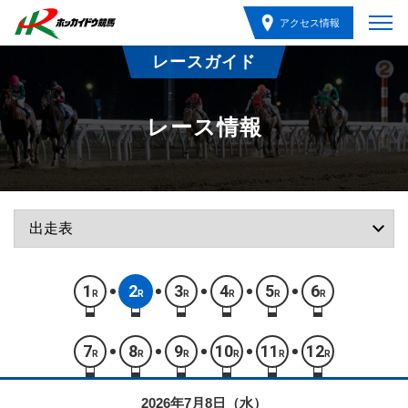
アクセス情報
レースガイド
レース情報
1
2
3
4
5
6
R
R
R
R
R
R
7
8
9
10
11
12
R
R
R
R
R
R
2026年7月8日（水）