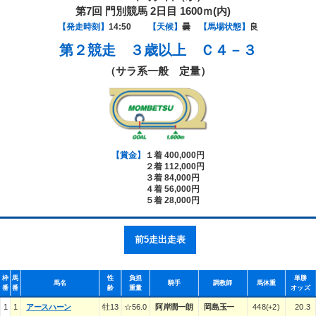
第7回 門別競馬 2日目 1600ｍ(内)
【発走時刻】
14:50
【天候】
曇
【馬場状態】
良
第２競走
３歳以上 Ｃ４－３
（サラ系一般 定量）
【賞金】
１着 400,000円
２着 112,000円
３着 84,000円
４着 56,000円
５着 28,000円
前5走出走表
枠
馬
性
負担
単勝
馬名
騎手
調教師
馬体重
番
番
齢
重量
オッズ
1
1
アースハーン
牡13
☆56.0
阿岸潤一朗
岡島玉一
448(+2)
20.3