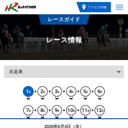
アクセス情報
レースガイド
レース情報
1
2
3
4
5
6
R
R
R
R
R
R
7
8
9
10
11
12
R
R
R
R
R
R
2026年6月4日（木）