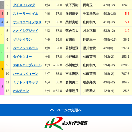
2
2
ダイメイハマダ
牡4
57.0
坂下秀樹
岡島玉一
470(+2)
124.3
3
3
ストーリータイム
牡6
57.0
服部茂史
千葉津代士
502(-10)
5.8
4
4
サンヨウコイノボリ
牝3
55.0
桑村真明
山田和久
410(+2)
5.1
5
オオイシアジサイ
牡3
57.0
落合玄太
村上正和
532(+2)
1.2
5
6
ザリナイラン
牝9
55.0
石川倭
岡島玉一
458(+18)
36.9
7
ベニノジェネラル
牡8
57.0
若杉朝飛
黒川智貴
420(0)
297.4
6
8
タイセツオー
セ8
57.0
小野楓馬
佐藤英明
442(-2)
153.1
9
スキャロップパール
牝3
▲52.0
小川悠汰
山田和久
394(+2)
820.9
7
10
ハッコウクィーン
牝7
55.0
吉本隆記
佐藤英明
468(-2)
707.6
11
ミサトレオネッサ
牝4
55.0
岩橋勇二
桧森邦夫
436(+2)
104.7
8
12
オルチャン
牝4
☆54.0
近藤翔月
川島雅人
424(-4)
25.3
ページの先頭へ