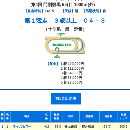
第4回 門別競馬 5日目 1000ｍ(外)
【発走時刻】
14:15
【天候】
晴
【馬場状態】
良
第１競走
３歳以上 Ｃ４－３
（サラ系一般 定量）
【賞金】
１着 400,000円
２着 112,000円
３着 84,000円
４着 56,000円
５着 28,000円
前5走出走表
枠
馬
性
負担
単勝
馬名
騎手
調教師
馬体重
番
番
齢
重量
オッズ
1
1
ライズタワー
牝3
55.0
井上俊彦
櫻井拓章
468(0)
500.5