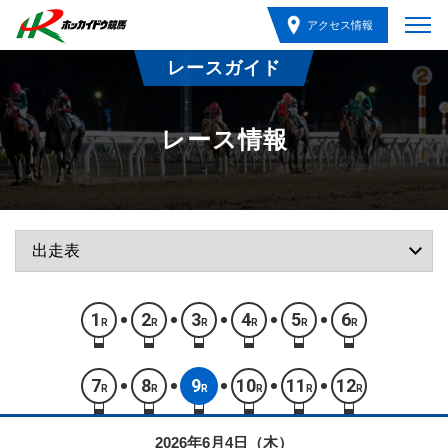
アクセス情報
レースガイド
レース情報
1
2
3
4
5
6
R
R
R
R
R
R
7
8
9
10
11
12
R
R
R
R
R
R
2026年6月4日（木）