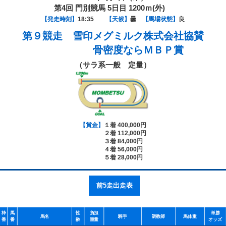
第4回 門別競馬 5日目 1200ｍ(外)
【発走時刻】
18:35
【天候】
曇
【馬場状態】
良
第９競走
雪印メグミルク株式会社協賛
骨密度ならＭＢＰ賞
（サラ系一般 定量）
【賞金】
１着 400,000円
２着 112,000円
３着 84,000円
４着 56,000円
５着 28,000円
前5走出走表
枠
馬
性
負担
単勝
馬名
騎手
調教師
馬体重
番
番
齢
重量
オッズ