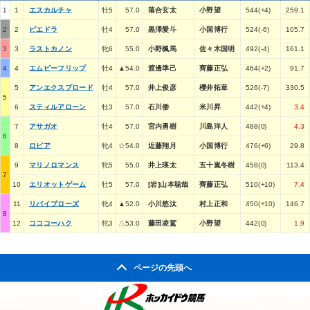
1
1
エスカルチャ
牡5
57.0
落合玄太
小野望
544(+4)
259.1
2
2
ピエドラ
牡4
57.0
黒澤愛斗
小国博行
524(-6)
105.7
3
3
ラストカノン
牝6
55.0
小野楓馬
佐々木国明
492(-4)
161.1
4
4
エムピーフリップ
牡4
▲54.0
渡邊準己
齊藤正弘
464(+2)
91.7
5
アンエクスプロード
牡4
57.0
井上俊彦
櫻井拓章
526(-7)
330.5
5
6
スティルアローン
牡3
57.0
石川倭
米川昇
442(+4)
3.4
7
アサガオ
牡4
57.0
宮内勇樹
川島洋人
488(0)
4.3
6
8
ロピア
牝4
☆54.0
近藤翔月
小国博行
476(+6)
29.8
9
マリノロマンス
牝5
55.0
井上瑛太
五十嵐冬樹
458(0)
113.4
7
10
エリオットゲーム
牡5
57.0
[岩]山本聡哉
齊藤正弘
510(+10)
7.4
11
リバイブローズ
牝4
▲52.0
小川悠汰
村上正和
450(+10)
146.7
8
12
コココーハク
牝3
△53.0
藤田凌駕
小野望
442(0)
1.9
ページの先頭へ