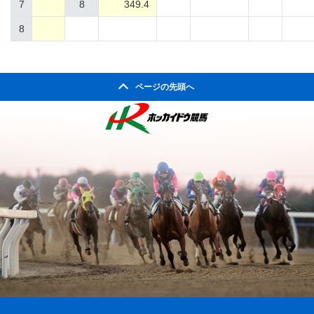
7
8
349.4
8
ページの先頭へ