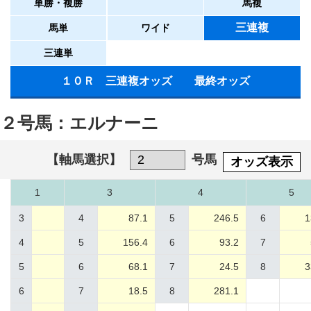
単勝・複勝
馬複
三連複
馬単
ワイド
三連単
１０Ｒ 三連複オッズ 最終オッズ
２号馬：エルナーニ
【軸馬選択】
号馬
オッズ表示
1
3
4
5
3
4
87.1
5
246.5
6
1
4
5
156.4
6
93.2
7
5
6
68.1
7
24.5
8
3
6
7
18.5
8
281.1