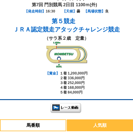
第7回 門別競馬 2日目 1100ｍ(外)
【発走時刻】
16:30
【天候】
曇
【馬場状態】
良
第５競走
ＪＲＡ認定競走アタックチャレンジ競走
（サラ系２歳 定量）
【賞金】
１着 1,200,000円
２着 336,000円
３着 252,000円
４着 168,000円
５着 84,000円
馬番順
人気順