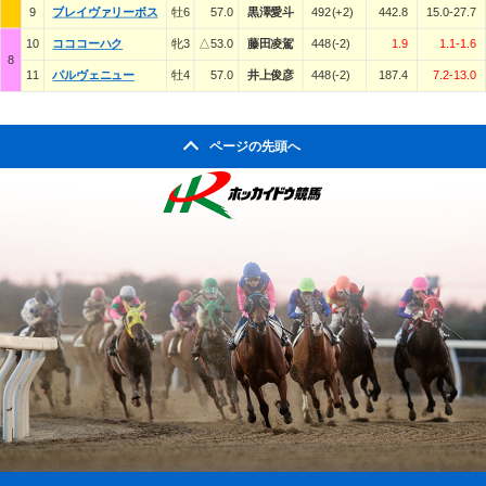
9
ブレイヴァリーボス
牡6
57.0
黒澤愛斗
492(+2)
442.8
15.0-27.7
10
コココーハク
牝3
△53.0
藤田凌駕
448(-2)
1.9
1.1-1.6
8
11
パルヴェニュー
牡4
57.0
井上俊彦
448(-2)
187.4
7.2-13.0
ページの先頭へ