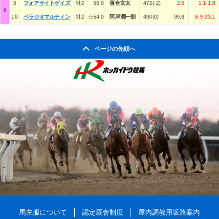
9
フォアサイトゲイズ
牡2
55.0
落合玄太
472(-2)
2.6
1.1-1.8
8
10
ベラジオマルティン
牡2
☆54.0
阿岸潤一朗
490(0)
99.8
8.9-23.1
ページの先頭へ
馬主服について
認定厩舎制度
屋内調教用坂路案内