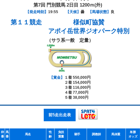
第7回 門別競馬 2日目 1200ｍ(外)
【発走時刻】
19:55
【天候】
曇
【馬場状態】
良
第１１競走
様似町協賛
アポイ岳世界ジオパーク特別
（サラ系一般 定量）
【賞金】
１着 550,000円
２着 154,000円
３着 116,000円
４着 77,000円
５着 38,000円
前5走出走表
枠
馬
性
負担
単勝
馬名
騎手
調教師
馬体重
番
番
齢
重量
オッズ