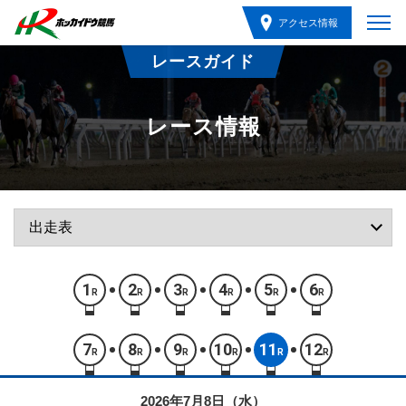
アクセス情報
レースガイド
レース情報
1
2
3
4
5
6
R
R
R
R
R
R
7
8
9
10
11
12
R
R
R
R
R
R
2026年7月8日（水）