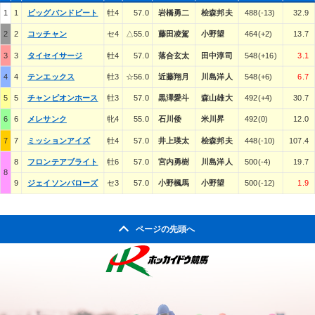
1
1
ビッグバンドビート
牡4
57.0
岩橋勇二
桧森邦夫
488(-13)
32.9
2
2
コッチャン
セ4
△55.0
藤田凌駕
小野望
464(+2)
13.7
3
3
タイセイサージ
牡4
57.0
落合玄太
田中淳司
548(+16)
3.1
4
4
テンエックス
牡3
☆56.0
近藤翔月
川島洋人
548(+6)
6.7
5
5
チャンピオンホース
牡3
57.0
黒澤愛斗
森山雄大
492(+4)
30.7
6
6
メレサンク
牝4
55.0
石川倭
米川昇
492(0)
12.0
7
7
ミッションアイズ
牡4
57.0
井上瑛太
桧森邦夫
448(-10)
107.4
8
フロンテアブライト
牡6
57.0
宮内勇樹
川島洋人
500(-4)
19.7
8
9
ジェイソンバローズ
セ3
57.0
小野楓馬
小野望
500(-12)
1.9
ページの先頭へ