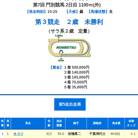
第7回 門別競馬 2日目 1100ｍ(外)
【発走時刻】
15:25
【天候】
曇
【馬場状態】
良
第３競走
２歳 未勝利
（サラ系２歳 定量）
【賞金】
１着 500,000円
２着 140,000円
３着 105,000円
４着 70,000円
５着 35,000円
前5走出走表
枠
馬
性
負担
単勝
馬名
騎手
調教師
馬体重
番
番
齢
重量
オッズ
1
1
キコツ
牡2
55.0
岩橋勇二
千葉津代士
464(0)
4.1