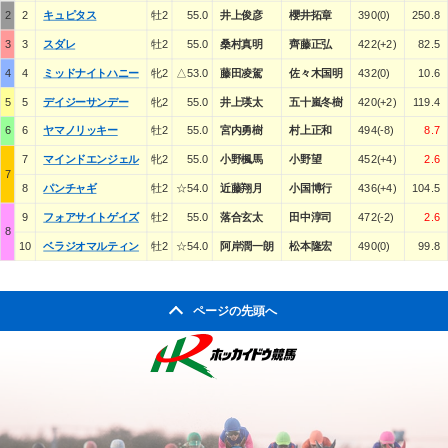
2
2
キュピタス
牡2
55.0
井上俊彦
櫻井拓章
390(0)
250.8
3
3
スダレ
牡2
55.0
桑村真明
齊藤正弘
422(+2)
82.5
4
4
ミッドナイトハニー
牝2
△53.0
藤田凌駕
佐々木国明
432(0)
10.6
5
5
デイジーサンデー
牝2
55.0
井上瑛太
五十嵐冬樹
420(+2)
119.4
6
6
ヤマノリッキー
牡2
55.0
宮内勇樹
村上正和
494(-8)
8.7
7
マインドエンジェル
牝2
55.0
小野楓馬
小野望
452(+4)
2.6
7
8
パンチャギ
牡2
☆54.0
近藤翔月
小国博行
436(+4)
104.5
9
フォアサイトゲイズ
牡2
55.0
落合玄太
田中淳司
472(-2)
2.6
8
10
ベラジオマルティン
牡2
☆54.0
阿岸潤一朗
松本隆宏
490(0)
99.8
ページの先頭へ