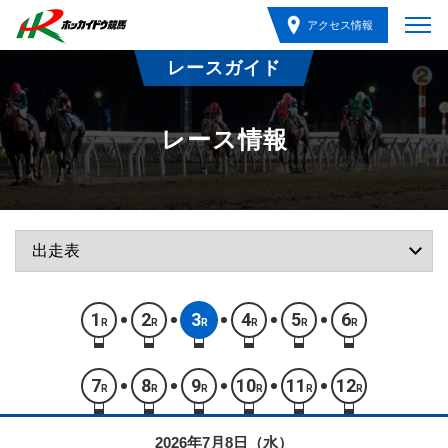
アクセス情報
レースガイド
レース情報
1
2
3
4
5
6
R
R
R
R
R
R
7
8
9
10
11
12
R
R
R
R
R
R
2026年7月8日（水）