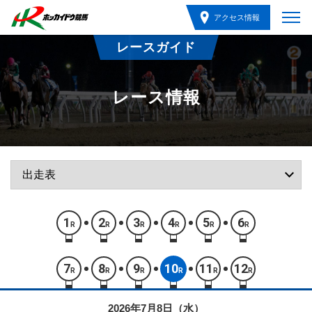
アクセス情報
レースガイド
レース情報
1
2
3
4
5
6
R
R
R
R
R
R
7
8
9
10
11
12
R
R
R
R
R
R
2026年7月8日（水）