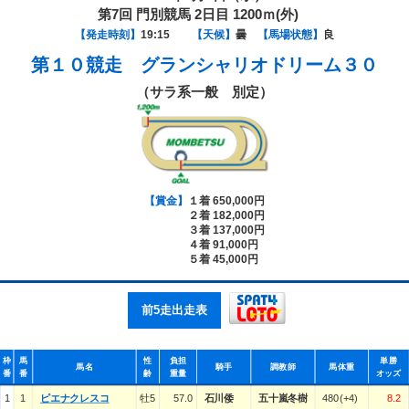
第7回 門別競馬 2日目 1200ｍ(外)
【発走時刻】
19:15
【天候】
曇
【馬場状態】
良
第１０競走
グランシャリオドリーム３０
（サラ系一般 別定）
【賞金】
１着 650,000円
２着 182,000円
３着 137,000円
４着 91,000円
５着 45,000円
前5走出走表
枠
馬
性
負担
単勝
馬名
騎手
調教師
馬体重
番
番
齢
重量
オッズ
1
1
ピエナクレスコ
牡5
57.0
石川倭
五十嵐冬樹
480(+4)
8.2