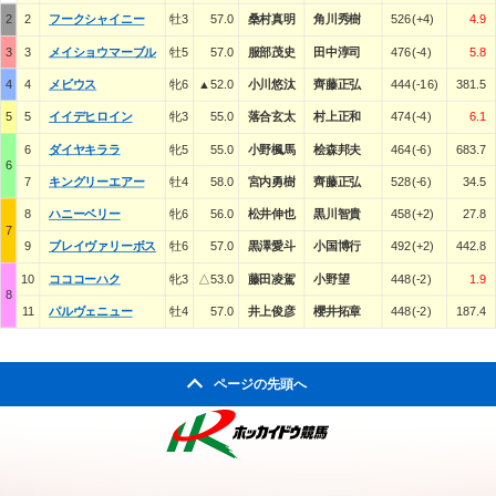
2
2
フークシャイニー
牡3
57.0
桑村真明
角川秀樹
526(+4)
4.9
3
3
メイショウマーブル
牡5
57.0
服部茂史
田中淳司
476(-4)
5.8
4
4
メビウス
牝6
▲52.0
小川悠汰
齊藤正弘
444(-16)
381.5
5
5
イイデヒロイン
牝3
55.0
落合玄太
村上正和
474(-4)
6.1
6
ダイヤキララ
牝5
55.0
小野楓馬
桧森邦夫
464(-6)
683.7
6
7
キングリーエアー
牡4
58.0
宮内勇樹
齊藤正弘
528(-6)
34.5
8
ハニーベリー
牝6
56.0
松井伸也
黒川智貴
458(+2)
27.8
7
9
ブレイヴァリーボス
牡6
57.0
黒澤愛斗
小国博行
492(+2)
442.8
10
コココーハク
牝3
△53.0
藤田凌駕
小野望
448(-2)
1.9
8
11
パルヴェニュー
牡4
57.0
井上俊彦
櫻井拓章
448(-2)
187.4
ページの先頭へ