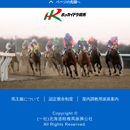
2008年04月
ページの先頭へ
2003年10月
2007年05月
2002年05月
2006年06月
2010年01月
2005年07月
2009年02月
2004年08月
2008年03月
2003年09月
2007年04月
2002年04月
2006年05月
2005年06月
2009年01月
2004年07月
2008年02月
2003年08月
2007年03月
2006年04月
2005年05月
2004年06月
2008年01月
2003年07月
2007年02月
2006年03月
2005年04月
2004年05月
2003年06月
2007年01月
2006年02月
2005年03月
2004年04月
2003年05月
2006年01月
2005年02月
2004年03月
2003年04月
2005年01月
2004年02月
2003年01月
2004年01月
馬主服について
認定厩舎制度
屋内調教用坂路案内
Copyright ©
(一社)北海道軽種馬振興公社
All Rights Reserved.