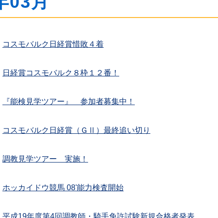
年03月
コスモバルク日経賞惜敗４着
日経賞コスモバルク８枠１２番！
『能検見学ツアー』 参加者募集中！
コスモバルク日経賞（ＧⅡ）最終追い切り
調教見学ツアー 実施！
ホッカイドウ競馬 08'能力検査開始
平成19年度第4回調教師・騎手免許試験新規合格者発表