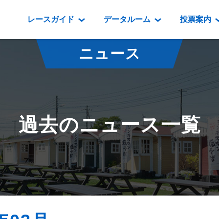
レースガイド
データルーム
投票案内
データルーム
レース情報
映像コンテンツ
門別競馬場情報
過去開催
投
ニュース
騎手・調教師紹介
レース一覧
重賞競走VTR
門別競馬場グルメ
番組・級
騎手・調教師成績
出走表
重賞競走参考VTR
とねっこジン
開催日程
能力検査成績
成績表
レースダイジェスト
いずみ食堂
開催
過去のニュース一覧
坂路調教映像
払戻金一覧
新馬ダイジェスト
ルンビニフー
重賞
遠征馬情報
騎手成績表
勝馬屋
スタ
馬主服紹介
馬番成績表
発売情報
番組編成要領
オッズ
道内の
道外