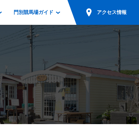
門別競馬場ガイド
アクセス情報
情報
票案内
ファンルーム
アクセス情報
電話・インターネット投票
競馬用語集
お車でのご来場
別表ダウンロード
場外発売所
無料送迎バスでのご来場
ギスカン
実況・テレホンサービス
公共の交通機関でのご来場
カレンダー
発売・払戻
ドカフェ
競走体系図
リオンシリーズ競走
発売情報(PDF)
の発売情報