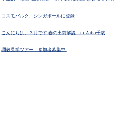
コスモバルク、シンガポールに登録
こんにちは、３月です 春の出前解説 in Ａiba千歳
調教見学ツアー 参加者募集中!