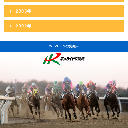
2006年10月
2005年11月
2004年12月
2003年
2006年09月
2005年10月
2004年11月
2003年12月
2002年
2006年08月
2005年09月
2004年10月
2003年11月
2002年06月
2006年07月
2005年08月
2004年09月
ページの先頭へ
2003年10月
2002年05月
2006年06月
2005年07月
2004年08月
2003年09月
2002年04月
2006年05月
2005年06月
2004年07月
2003年08月
2006年04月
2005年05月
2004年06月
2003年07月
2006年03月
2005年04月
2004年05月
2003年06月
2006年02月
2005年03月
2004年04月
2003年05月
2006年01月
2005年02月
2004年03月
2003年04月
2005年01月