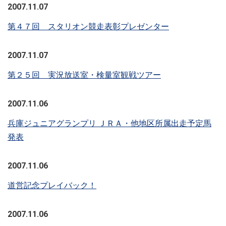
2007.11.07
第４７回 スタリオン競走表彰プレゼンター
2007.11.07
第２５回 実況放送室・検量室観戦ツアー
2007.11.06
兵庫ジュニアグランプリ ＪＲＡ・他地区所属出走予定馬
発表
2007.11.06
道営記念プレイバック！
2007.11.06