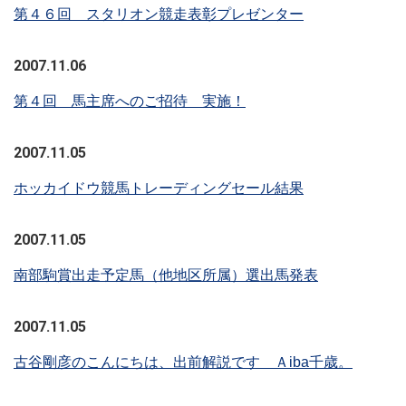
第４６回 スタリオン競走表彰プレゼンター
2007.11.06
第４回 馬主席へのご招待 実施！
2007.11.05
ホッカイドウ競馬トレーディングセール結果
2007.11.05
南部駒賞出走予定馬（他地区所属）選出馬発表
2007.11.05
古谷剛彦のこんにちは、出前解説です Ａiba千歳。