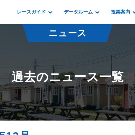
レースガイド
データルーム
投票案内
データルーム
レース情報
映像コンテンツ
門別競馬場情報
過去開催
投
ニュース
騎手・調教師紹介
レース一覧
重賞競走VTR
門別競馬場グルメ
番組・級
騎手・調教師成績
出走表
重賞競走参考VTR
とねっこジン
開催日程
能力検査成績
成績表
レースダイジェスト
いずみ食堂
開催
過去のニュース一覧
坂路調教映像
払戻金一覧
新馬ダイジェスト
ルンビニフー
重賞
遠征馬情報
騎手成績表
勝馬屋
スタ
馬主服紹介
馬番成績表
発売情報
番組編成要領
オッズ
道内の
道外