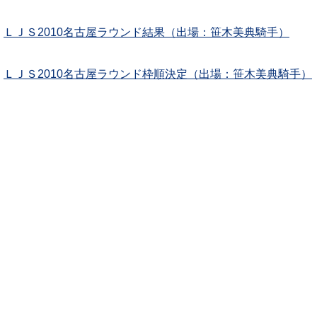
ＬＪＳ2010名古屋ラウンド結果（出場：笹木美典騎手）
ＬＪＳ2010名古屋ラウンド枠順決定（出場：笹木美典騎手）