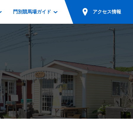
門別競馬場ガイド
アクセス情報
情報
票案内
ファンルーム
アクセス情報
電話・インターネット投票
競馬用語集
お車でのご来場
別表ダウンロード
場外発売所
無料送迎バスでのご来場
ギスカン
実況・テレホンサービス
公共の交通機関でのご来場
カレンダー
発売・払戻
ドカフェ
競走体系図
リオンシリーズ競走
発売情報(PDF)
の発売情報