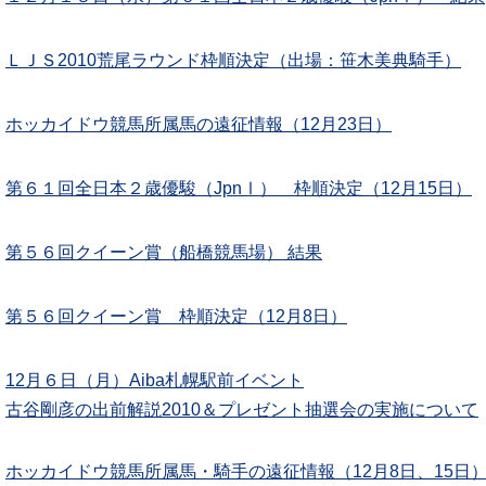
ＬＪＳ2010荒尾ラウンド枠順決定（出場：笹木美典騎手）
ホッカイドウ競馬所属馬の遠征情報（12月23日）
第６１回全日本２歳優駿（JpnⅠ） 枠順決定（12月15日）
第５６回クイーン賞（船橋競馬場） 結果
第５６回クイーン賞 枠順決定（12月8日）
12月６日（月）Aiba札幌駅前イベント
古谷剛彦の出前解説2010＆プレゼント抽選会の実施について
ホッカイドウ競馬所属馬・騎手の遠征情報（12月8日、15日