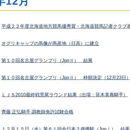
年12月
平成２２年度北海道地方競馬優秀賞・北海道競馬記者クラブ
オグリキャップの馬像が馬産地（日高）に建立
第１０回名古屋グランプリ（JpnⅡ） 結果
第１０回名古屋グランプリ（JpnⅡ） 枠順決定（12月23日
ＬＪＳ2010最終戦荒尾ラウンド結果（出場：笹木美典騎手）
齊藤 正弘騎手 調教師免許試験合格
１２月１５日（水）第６１回全日本２歳優駿（JpnⅠ） 結果