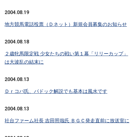
2004.08.19
地方競馬電話投票（Ｄネット）新規会員募集のお知らせ
2004.08.18
２歳牝馬限定戦 少女たちの戦い第１幕「リリーカップ」
は大波乱の結末に
2004.08.13
Ｄｒコパ氏、パドック解説でも基本は風水です
2004.08.13
社台ファーム社長 吉田照哉氏 ＢＧＣ発走直前に放送室に