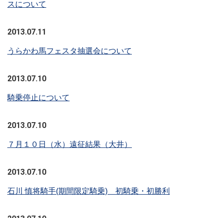
スについて
2013.07.11
うらかわ馬フェスタ抽選会について
2013.07.10
騎乗停止について
2013.07.10
７月１０日（水）遠征結果（大井）
2013.07.10
石川 慎将騎手(期間限定騎乗) 初騎乗・初勝利