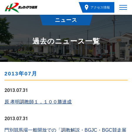
アクセス情報
ニュース
過去のニュース一覧
2013年07月
2013.07.31
原 孝明調教師１，１００勝達成
2013.07.31
門別競馬場一般開放での「調教解説・BGJC・BGC競走展