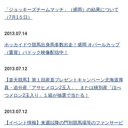
「ジョッキーズチームマッチ」（盛岡）の結果について
（7月1５日）
2013.07.14
ホッカイドウ競馬出身馬多数出走！盛岡 オパールカップ
（重賞）パドック映像配信中！
2013.07.12
【楽天競馬】第１回産直プレゼントキャンペーン北海道厚
真・追分産「アサヒメロン2玉入」、または穂別産「ほべ
つメロン2玉入り」１箱が抽選で当たる！
2013.07.12
【イベント情報】来週以降の門別競馬場等のファンサービ