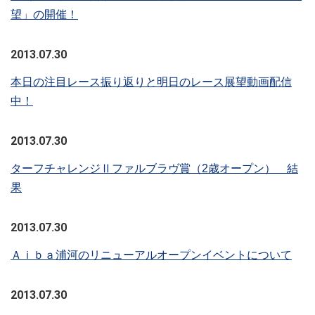
望」の開催！
2013.07.30
本日の注目レース振り返りと明日のレース展望動画配信
中！
2013.07.30
ターフチャレンジⅡファルブラヴ賞（2歳オープン） 結
果
2013.07.30
Ａｉｂａ浦河のリニューアルオープンイベントについて
2013.07.30