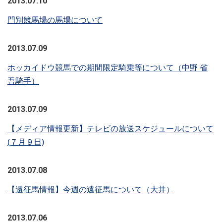
2013.07.10
門別競馬場の馬場について
2013.07.09
ホッカイドウ競馬での期間限定騎乗等について（中野 省
吾騎手）
2013.07.09
【メディア情報更新】テレビの放送スケジュールについて
(７月９日)
2013.07.08
【遠征馬情報】今週の遠征馬について（大井）
2013.07.06