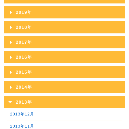
2023年09月
2022年10月
2026年01月
2021年11月
2025年06月
2020年12月
2024年07月
2019年
2023年08月
2022年09月
2021年10月
2025年05月
2020年11月
2024年06月
2019年12月
2023年07月
2018年
2022年08月
2021年09月
2025年04月
2020年10月
2024年05月
2019年11月
2023年06月
2018年12月
2022年07月
2017年
2021年08月
2025年03月
2020年09月
2024年04月
2019年10月
2023年05月
2018年11月
2022年06月
2017年12月
2021年07月
2025年02月
2016年
2020年08月
2024年03月
2019年09月
2023年04月
2018年10月
2022年05月
2017年11月
2021年06月
2025年01月
2016年12月
2020年07月
2024年02月
2015年
2019年08月
2023年03月
2018年09月
2022年04月
2017年10月
2021年05月
2016年11月
2020年06月
2024年01月
2015年12月
2019年07月
2023年02月
2014年
2018年08月
2022年03月
2017年09月
2021年04月
2016年10月
2020年05月
2015年11月
2019年06月
2023年01月
2014年12月
2018年07月
2022年02月
2013年
2017年08月
2021年03月
2016年09月
2020年04月
2015年10月
2019年05月
2014年11月
2018年06月
2022年01月
2013年12月
2017年07月
2021年02月
2016年08月
2020年03月
2015年09月
2019年04月
2014年10月
2018年05月
2013年11月
2017年06月
2021年01月