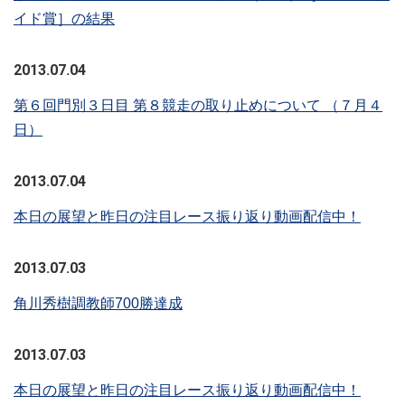
イド賞］の結果
2013.07.04
第６回門別３日目 第８競走の取り止めについて （７月４
日）
2013.07.04
本日の展望と昨日の注目レース振り返り動画配信中！
2013.07.03
角川秀樹調教師700勝達成
2013.07.03
本日の展望と昨日の注目レース振り返り動画配信中！