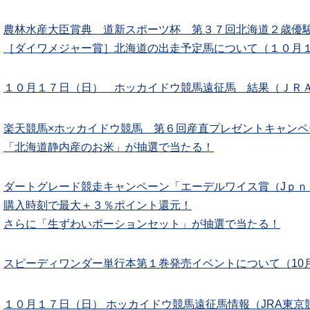
農林水産大臣賞典 道新スポーツ杯 第３７回北海道２歳優駿
［ダイワメジャー賞］北海道の出走予定馬について（１０月
１０月１７日（日） ホッカイドウ競馬遠征馬 結果（ＪＲ
楽天競馬×ホッカイドウ競馬 第６回産直プレゼントキャンペ
「北海道静内産のお米」が抽選で当たる！
ダートグレード競走キャンペーン「エーデルワイス賞（Jｐｎ
購入時刻で最大＋３％ポイント還元！
さらに「生ずわいポーションセット」が抽選で当たる！
スピーディワンダー単行本第１巻発売イベントについて（10月
１０月１７日（日） ホッカイドウ競馬遠征馬情報（JRA東京