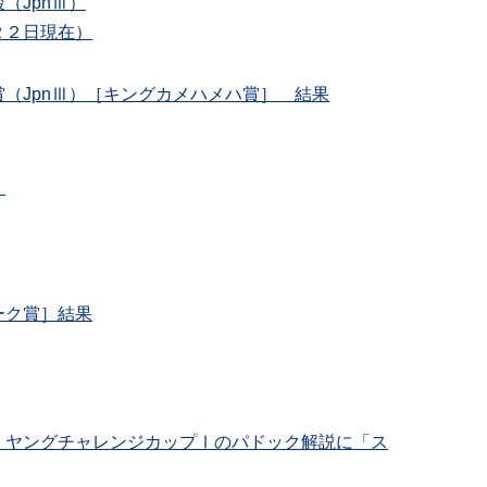
（JpnⅢ）
２２日現在）
（JpnⅢ）［キングカメハメハ賞］ 結果
）
ーク賞］結果
 ヤングチャレンジカップⅠのパドック解説に「ス