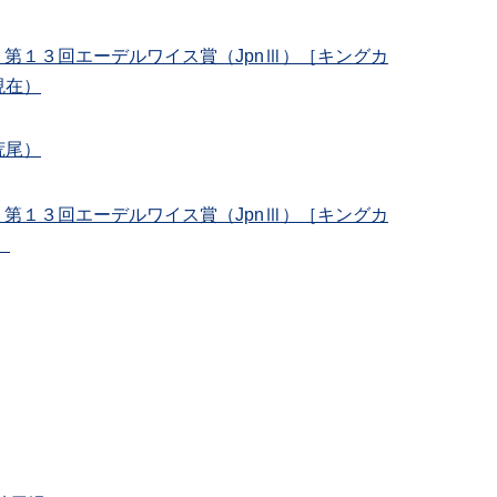
社杯 第１３回エーデルワイス賞（JpnⅢ）［キングカ
現在）
荒尾）
社杯 第１３回エーデルワイス賞（JpnⅢ）［キングカ
）