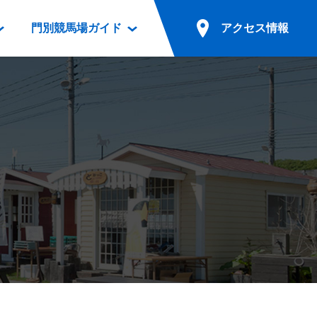
門別競馬場ガイド
アクセス情報
情報
票案内
ファンルーム
アクセス情報
電話・インターネット投票
競馬用語集
お車でのご来場
別表ダウンロード
場外発売所
無料送迎バスでのご来場
ギスカン
実況・テレホンサービス
公共の交通機関でのご来場
カレンダー
発売・払戻
ドカフェ
競走体系図
リオンシリーズ競走
発売情報(PDF)
の発売情報