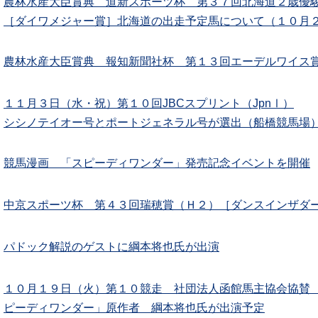
農林水産大臣賞典 道新スポーツ杯 第３７回北海道２歳優駿
［ダイワメジャー賞］北海道の出走予定馬について（１０月
農林水産大臣賞典 報知新聞社杯 第１３回エーデルワイス賞
１１月３日（水・祝）第１０回JBCスプリント（JpnⅠ）
シシノテイオー号とポートジェネラル号が選出（船橋競馬場
競馬漫画 「スピーディワンダー」発売記念イベントを開催
中京スポーツ杯 第４３回瑞穂賞（Ｈ２）［ダンスインザダ
パドック解説のゲストに綱本将也氏が出演
１０月１９日（火）第１０競走 社団法人函館馬主協会協賛
ピーディワンダー」原作者 綱本将也氏が出演予定