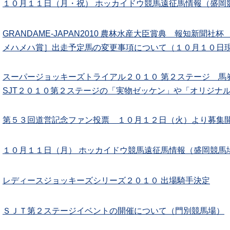
１０月１１日（月・祝） ホッカイドウ競馬遠征馬情報（盛岡
GRANDAME-JAPAN2010 農林水産大臣賞典 報知新聞
メハメハ賞］出走予定馬の変更事項について（１０月１０日
スーパージョッキーズトライアル２０１０ 第２ステージ 馬
SJT２０１０第２ステージの「実物ゼッケン」や「オリジナ
第５３回道営記念ファン投票 １０月１２日（火）より募集
１０月１１日（月） ホッカイドウ競馬遠征馬情報（盛岡競馬
レディースジョッキーズシリーズ２０１０ 出場騎手決定
ＳＪＴ第２ステージイベントの開催について（門別競馬場）