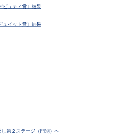
デピュティ賞］結果
デュイット賞］結果
返し第２ステージ（門別）へ