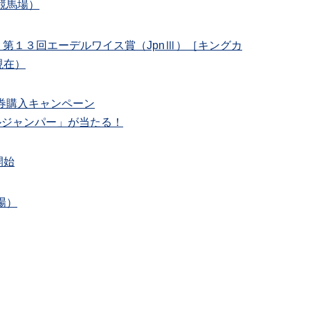
競馬場）
社杯 第１３回エーデルワイス賞（JpnⅢ）［キングカ
現在）
券購入キャンペーン
ルジャンパー」が当たる！
開始
場）