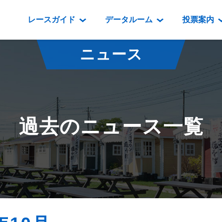
レースガイド
データルーム
投票案内
データルーム
レース情報
映像コンテンツ
門別競馬場情報
過去開催
投
ニュース
騎手・調教師紹介
レース一覧
重賞競走VTR
門別競馬場グルメ
番組・級
騎手・調教師成績
出走表
重賞競走参考VTR
とねっこジン
開催日程
能力検査成績
成績表
レースダイジェスト
いずみ食堂
開催
過去のニュース一覧
坂路調教映像
払戻金一覧
新馬ダイジェスト
ルンビニフー
重賞
遠征馬情報
騎手成績表
勝馬屋
スタ
馬主服紹介
馬番成績表
発売情報
番組編成要領
オッズ
道内の
道外