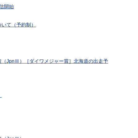
配信開始
ついて（予約制）
（JpnⅢ）［ダイワメジャー賞］北海道の出走予
）