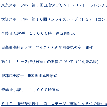
東京スポーツ杯 第５回 道営スプリント（Ｈ２）［フレンチ
大阪スポーツ杯 第１０回サンライズカップ（Ｈ３） ［コン
齊藤 正弘騎手 １，０００勝 達成表彰式
日高町高齢者大学「門別ことぶき学園競馬教室」開催
第１回「リース作り教室」の開催について（門別競馬場）
服部茂史騎手 900勝達成表彰式
齊藤 正弘騎手 １，０００勝達成
ＳＪＴ 服部茂史騎手、第１ステージ（盛岡）を８位で折り