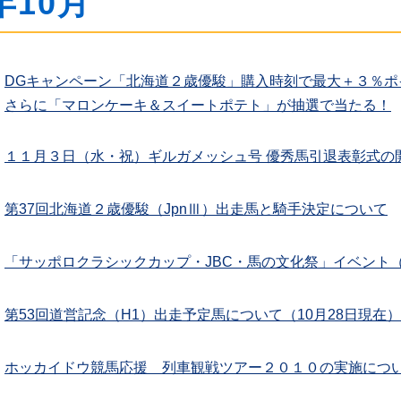
年10月
DGキャンペーン「北海道２歳優駿」購入時刻で最大＋３％ポ
さらに「マロンケーキ＆スイートポテト」が抽選で当たる！
１１月３日（水・祝）ギルガメッシュ号 優秀馬引退表彰式の
第37回北海道２歳優駿（JpnⅢ）出走馬と騎手決定について
「サッポロクラシックカップ・JBC・馬の文化祭」イベント（
第53回道営記念（H1）出走予定馬について（10月28日現在）
ホッカイドウ競馬応援 列車観戦ツアー２０１０の実施につ