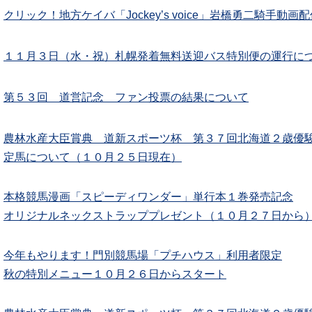
クリック！地方ケイバ「Jockey’s voice」岩橋勇二騎手動画
１１月３日（水・祝）札幌発着無料送迎バス特別便の運行に
第５３回 道営記念 ファン投票の結果について
農林水産大臣賞典 道新スポーツ杯 第３７回北海道２歳優駿
定馬について（１０月２５日現在）
本格競馬漫画「スピーディワンダー」単行本１巻発売記念
オリジナルネックストラッププレゼント（１０月２７日から
今年もやります！門別競馬場「プチハウス」利用者限定
秋の特別メニュー１０月２６日からスタート