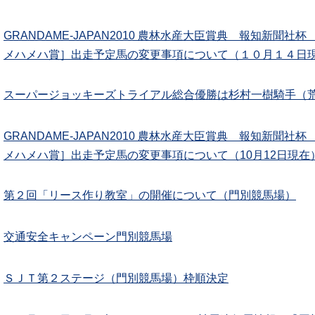
GRANDAME-JAPAN2010 農林水産大臣賞典 報知新聞
メハメハ賞］出走予定馬の変更事項について（１０月１４日
スーパージョッキーズトライアル総合優勝は杉村一樹騎手（
GRANDAME-JAPAN2010 農林水産大臣賞典 報知新聞
メハメハ賞］出走予定馬の変更事項について（10月12日現在
第２回「リース作り教室」の開催について（門別競馬場）
交通安全キャンペーン門別競馬場
ＳＪＴ第２ステージ（門別競馬場）枠順決定