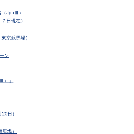
（JpnⅢ）
１７日現在）
Ａ東京競馬場）
ーン
Ⅲ）」
20日）
競馬場）