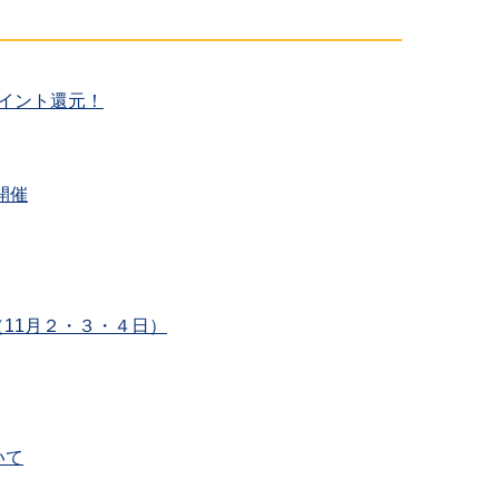
イント還元！
開催
11月２・３・４日）
いて