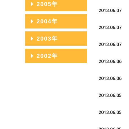
2012年04月
2009年08月
2006年12月
2005年
2011年05月
2008年09月
2010年06月
2007年10月
2013.06.07
2012年03月
2009年07月
2006年11月
2011年04月
2008年08月
2005年12月
2004年
2010年05月
2007年09月
2012年02月
2009年06月
2006年10月
2013.06.07
2011年03月
2008年07月
2005年11月
2010年04月
2007年08月
2004年12月
2003年
2012年01月
2009年05月
2006年09月
2011年02月
2008年06月
2005年10月
2013.06.07
2010年03月
2007年07月
2004年11月
2009年04月
2006年08月
2003年12月
2002年
2011年01月
2008年05月
2005年09月
2010年02月
2007年06月
2004年10月
2013.06.06
2009年03月
2006年07月
2003年11月
2008年04月
2005年08月
2002年06月
2010年01月
2007年05月
2004年09月
2009年02月
2006年06月
2003年10月
2013.06.06
2008年03月
2005年07月
2002年05月
2007年04月
2004年08月
2009年01月
2006年05月
2003年09月
2008年02月
2005年06月
2002年04月
2013.06.05
2007年03月
2004年07月
2006年04月
2003年08月
2008年01月
2005年05月
2013.06.05
2007年02月
2004年06月
2006年03月
2003年07月
2005年04月
2007年01月
2004年05月