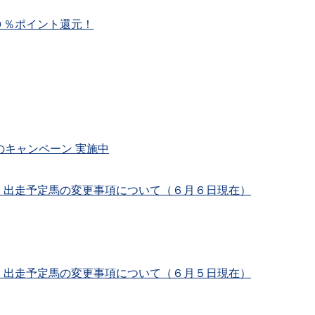
０％ポイント還元！
のキャンペーン 実施中
）出走予定馬の変更事項について（６月６日現在）
）出走予定馬の変更事項について（６月５日現在）