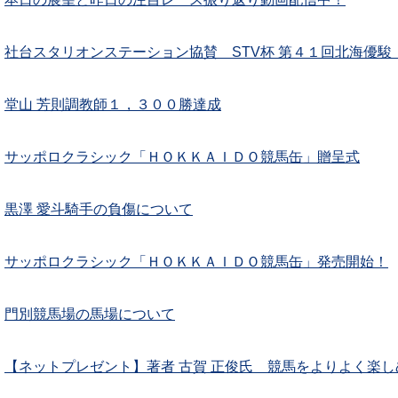
社台スタリオンステーション協賛 STV杯 第４１回北海優駿
堂山 芳則調教師１，３００勝達成
サッポロクラシック「ＨＯＫＫＡＩＤＯ競馬缶」贈呈式
黒澤 愛斗騎手の負傷について
サッポロクラシック「ＨＯＫＫＡＩＤＯ競馬缶」発売開始！
門別競馬場の馬場について
【ネットプレゼント】著者 古賀 正俊氏 競馬をよりよく楽