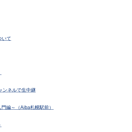
ついて
）
ャンネルで生中継
編～（Aiba札幌駅前）
～