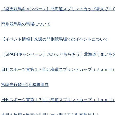
［楽天競馬キャンペーン］北海道スプリントカップ購入で１
門別競馬場の馬場について
【イベント情報】来週の門別競馬場でのイベントについて
［SPAT4キャンペーン］スパッともらおう！北海道うまいも
日刊スポーツ賞第１７回北海道スプリントカップ（ＪｐｎⅢ
宮崎光行騎手1,600勝達成
日刊スポーツ賞第１７回北海道スプリントカップ（ＪｐｎⅢ
本日の展望と昨日の注目レース振り返り動画配信中！