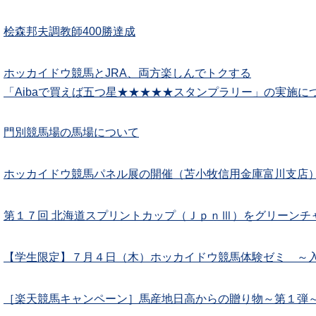
桧森邦夫調教師400勝達成
ホッカイドウ競馬とJRA、両方楽しんでトクする
「Aibaで買えば五つ星★★★★★スタンプラリー」の実施に
門別競馬場の馬場について
ホッカイドウ競馬パネル展の開催（苫小牧信用金庫富川支店
第１７回 北海道スプリントカップ（ＪｐｎⅢ）をグリーンチ
【学生限定】７月４日（木）ホッカイドウ競馬体験ゼミ ～入門
［楽天競馬キャンペーン］馬産地日高からの贈り物～第１弾