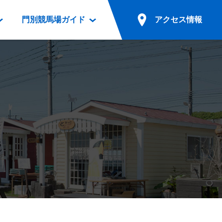
門別競馬場ガイド
アクセス情報
情報
票案内
ファンルーム
アクセス情報
電話・インターネット投票
競馬用語集
お車でのご来場
別表ダウンロード
場外発売所
無料送迎バスでのご来場
ギスカン
実況・テレホンサービス
公共の交通機関でのご来場
カレンダー
発売・払戻
ドカフェ
競走体系図
リオンシリーズ競走
発売情報(PDF)
の発売情報