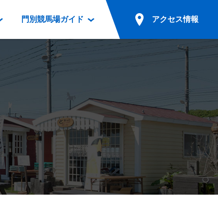
門別競馬場ガイド
アクセス情報
情報
票案内
ファンルーム
アクセス情報
電話・インターネット投票
競馬用語集
お車でのご来場
別表ダウンロード
場外発売所
無料送迎バスでのご来場
ギスカン
実況・テレホンサービス
公共の交通機関でのご来場
カレンダー
発売・払戻
ドカフェ
競走体系図
リオンシリーズ競走
発売情報(PDF)
の発売情報