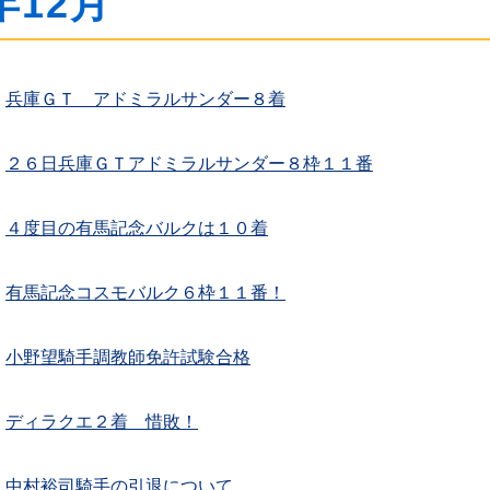
年12月
兵庫ＧＴ アドミラルサンダー８着
２６日兵庫ＧＴアドミラルサンダー８枠１１番
４度目の有馬記念バルクは１０着
有馬記念コスモバルク６枠１１番！
小野望騎手調教師免許試験合格
ディラクエ２着 惜敗！
中村裕司騎手の引退について