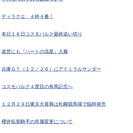
ディラクエ ４枠４番！
本日１６日コスモバルク最終追い切り
道営にも『ハートの流星』入厩
兵庫ＧＴ（１２／２６）にアドミラルサンダー
コスモバルク４度目の有馬記念へ
１２月２９日東京大賞典は札幌競馬場で臨時発売
櫻井拓章騎手の所属変更について