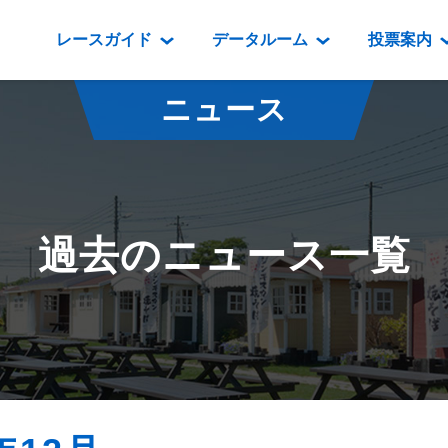
レースガイド
データルーム
投票案内
データルーム
レース情報
映像コンテンツ
門別競馬場情報
過去開催
投
ニュース
騎手・調教師紹介
レース一覧
重賞競走VTR
門別競馬場グルメ
番組・級
騎手・調教師成績
出走表
重賞競走参考VTR
とねっこジン
開催日程
能力検査成績
成績表
レースダイジェスト
いずみ食堂
開催
過去のニュース一覧
坂路調教映像
払戻金一覧
新馬ダイジェスト
ルンビニフー
重賞
遠征馬情報
騎手成績表
勝馬屋
スタ
馬主服紹介
馬番成績表
発売情報
番組編成要領
オッズ
道内の
道外