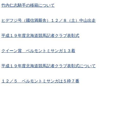
竹内仁志騎手の移籍について
ヒデフジ号（國信満厩舎）１２／８（土）中山出走
平成１９年度北海道競馬記者クラブ表彰式
クイーン賞 ベルモントミサンガ１３着
平成１９年度北海道競馬記者クラブ表彰式について
１２／５ ベルモントミサンガは５枠７番