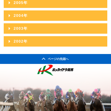
2006年12月
2005年
2007年10月
2006年11月
2005年12月
2004年
2007年09月
2006年10月
2005年11月
2004年12月
2003年
2007年08月
2006年09月
2005年10月
2004年11月
2003年12月
2007年07月
2002年
2006年08月
2005年09月
2004年10月
2003年11月
2007年06月
2002年06月
2006年07月
2005年08月
2004年09月
ページの先頭へ
2003年10月
2007年05月
2002年05月
2006年06月
2005年07月
2004年08月
2003年09月
2007年04月
2002年04月
2006年05月
2005年06月
2004年07月
2003年08月
2007年03月
2006年04月
2005年05月
2004年06月
2003年07月
2007年02月
2006年03月
2005年04月
2004年05月
2003年06月
2007年01月
2006年02月
2005年03月
2004年04月