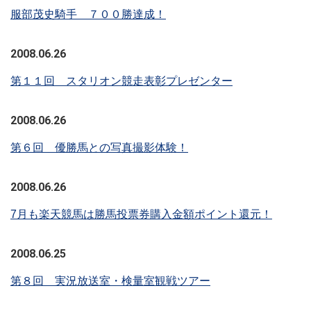
服部茂史騎手 ７００勝達成！
2008.06.26
第１１回 スタリオン競走表彰プレゼンター
2008.06.26
第６回 優勝馬との写真撮影体験！
2008.06.26
7月も楽天競馬は勝馬投票券購入金額ポイント還元！
2008.06.25
第８回 実況放送室・検量室観戦ツアー