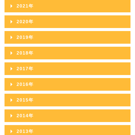
2022年12月
2026年03月
2021年
2025年08月
2024年09月
2023年10月
2022年11月
2026年02月
2021年12月
2025年07月
2020年
2024年08月
2023年09月
2022年10月
2026年01月
2021年11月
2025年06月
2020年12月
2024年07月
2019年
2023年08月
2022年09月
2021年10月
2025年05月
2020年11月
2024年06月
2019年12月
2023年07月
2018年
2022年08月
2021年09月
2025年04月
2020年10月
2024年05月
2019年11月
2023年06月
2018年12月
2022年07月
2017年
2021年08月
2025年03月
2020年09月
2024年04月
2019年10月
2023年05月
2018年11月
2022年06月
2017年12月
2021年07月
2025年02月
2016年
2020年08月
2024年03月
2019年09月
2023年04月
2018年10月
2022年05月
2017年11月
2021年06月
2025年01月
2016年12月
2020年07月
2024年02月
2015年
2019年08月
2023年03月
2018年09月
2022年04月
2017年10月
2021年05月
2016年11月
2020年06月
2024年01月
2015年12月
2019年07月
2023年02月
2014年
2018年08月
2022年03月
2017年09月
2021年04月
2016年10月
2020年05月
2015年11月
2019年06月
2023年01月
2014年12月
2018年07月
2022年02月
2013年
2017年08月
2021年03月
2016年09月