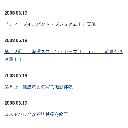
2008.06.19
『ディープインパクト・プレミアムⅠ』実施！
2008.06.19
第１２回 北海道スプリントカップ〔ＪｐｎⅢ〕武豊が３
連覇！！
2008.06.19
第５回 優勝馬との写真撮影体験！
2008.06.19
コスモバルクが着地検疫を終了