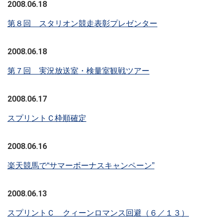
2008.06.18
第８回 スタリオン競走表彰プレゼンター
2008.06.18
第７回 実況放送室・検量室観戦ツアー
2008.06.17
スプリントＣ枠順確定
2008.06.16
楽天競馬で“サマーボーナスキャンペーン”
2008.06.13
スプリントＣ クィーンロマンス回避（６／１３）