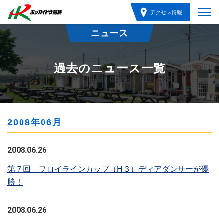
アクセス情報
ニュース
過去のニュース一覧
2008年06月
2008.06.26
第７回 フロイラインカップ（H３）ディアダンサーが優
勝！
2008.06.26