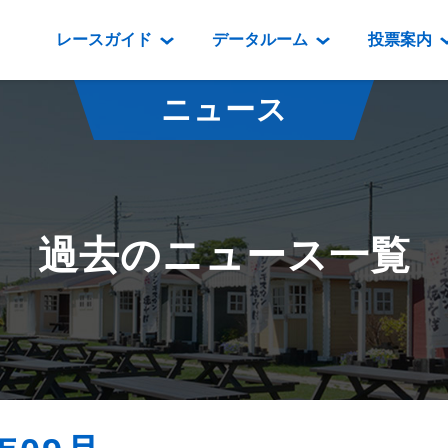
レースガイド
データルーム
投票案内
データルーム
レース情報
映像コンテンツ
門別競馬場情報
過去開催
投
ニュース
騎手・調教師紹介
レース一覧
重賞競走VTR
門別競馬場グルメ
番組・級
騎手・調教師成績
出走表
重賞競走参考VTR
とねっこジン
開催日程
能力検査成績
成績表
レースダイジェスト
いずみ食堂
開催
過去のニュース一覧
坂路調教映像
払戻金一覧
新馬ダイジェスト
ルンビニフー
重賞
遠征馬情報
騎手成績表
勝馬屋
スタ
馬主服紹介
馬番成績表
発売情報
番組編成要領
オッズ
道内の
道外