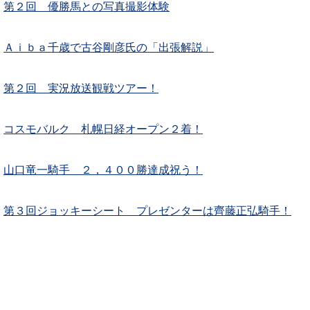
第２回 優勝馬との写真撮影体験
Ａｉｂａ千歳で古谷剛彦氏の「出張解説」
第２回 実況放送観戦ツアー！
コスモバルク 札幌日経オープン２着！
山口竜一騎手 ２，４００勝達成祝う！
第３回ジョッキーシート プレゼンターは齊藤正弘騎手！