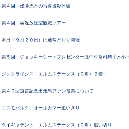
第４回 優勝馬との写真撮影体験
第４回 実況放送室観戦ツアー
本日（９月２０日）は通常どおり開催
第５回 ジョッキーシートプレゼンターは中村裕司騎手と小
ジンクライシス エルムステークス（ＧⅢ）２着！
第４９回道営記念出走馬ファン投票について
コスモバルク、オールカマー追いきり
タイギャラント エルムステークス（ＧⅢ）追い切り