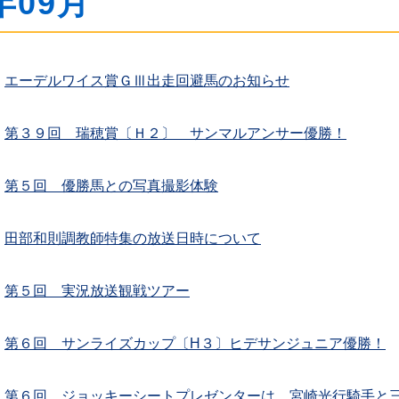
年09月
エーデルワイス賞ＧⅢ出走回避馬のお知らせ
第３９回 瑞穂賞〔Ｈ２〕 サンマルアンサー優勝！
第５回 優勝馬との写真撮影体験
田部和則調教師特集の放送日時について
第５回 実況放送観戦ツアー
第６回 サンライズカップ〔H３〕ヒデサンジュニア優勝！
第６回 ジョッキーシートプレゼンターは、宮崎光行騎手と