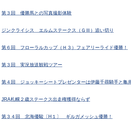
第３回 優勝馬との写真撮影体験
ジンクライシス エルムステークス（ＧⅢ）追い切り
第６回 フローラルカップ（Ｈ３）フェアリーライド優勝！
第３回 実況放送観戦ツアー
第４回 ジョッキーシートプレゼンターは伊藤千尋騎手と亀
JRA札幌２歳ステークス出走権獲得ならず
第３４回 北海優駿〔H１〕 ギルガメッシュ優勝！