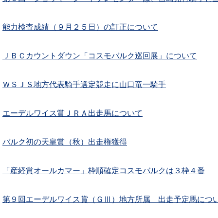
能力検査成績（９月２５日）の訂正について
ＪＢＣカウントダウン「コスモバルク巡回展」について
ＷＳＪＳ地方代表騎手選定競走に山口竜一騎手
エーデルワイス賞ＪＲＡ出走馬について
バルク初の天皇賞（秋）出走権獲得
「産経賞オールカマー」枠順確定コスモバルクは３枠４番
第９回エーデルワイス賞（ＧⅢ）地方所属 出走予定馬につ