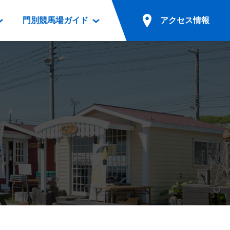
門別競馬場ガイド
アクセス情報
情報
票案内
ファンルーム
アクセス情報
電話・インターネット投票
競馬用語集
お車でのご来場
別表ダウンロード
場外発売所
無料送迎バスでのご来場
ギスカン
実況・テレホンサービス
公共の交通機関でのご来場
カレンダー
発売・払戻
ドカフェ
競走体系図
リオンシリーズ競走
発売情報(PDF)
の発売情報