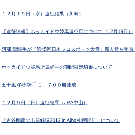
１２月１９日（水）遠征結果（川崎）
【遠征情報】ホッカイドウ競馬遠征馬について（12月19日）
阿部 龍騎手が『第45回日本プロスポーツ大賞』新人賞を受賞
ホッカイドウ競馬所属騎手の期間限定騎乗について
五十嵐 冬樹騎手 １，７００勝達成
１２月９日（日）遠征結果（JRA中山）
「古谷剛彦の出前解説2012 in Aiba札幌駅前」について