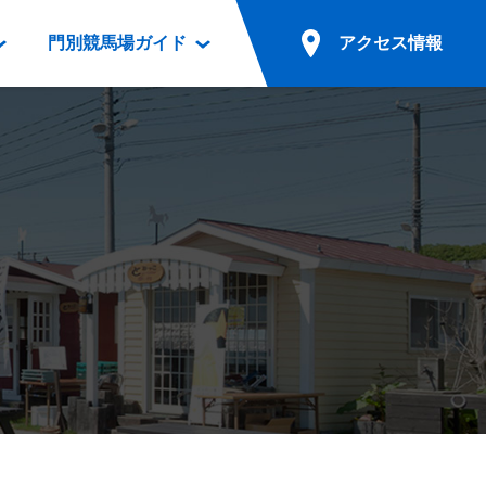
門別競馬場ガイド
アクセス情報
情報
票案内
ファンルーム
アクセス情報
電話・インターネット投票
競馬用語集
お車でのご来場
別表ダウンロード
場外発売所
無料送迎バスでのご来場
ギスカン
実況・テレホンサービス
公共の交通機関でのご来場
カレンダー
発売・払戻
ドカフェ
競走体系図
リオンシリーズ競走
発売情報(PDF)
の発売情報