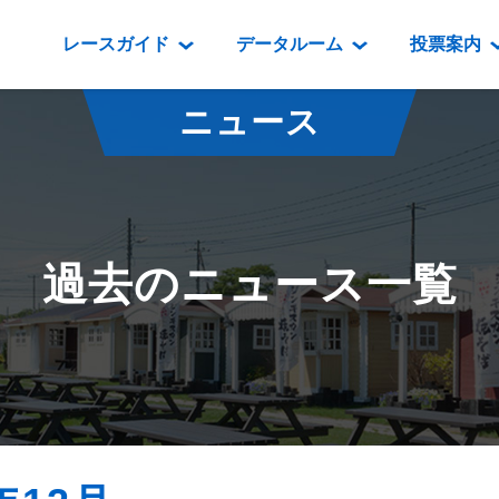
レースガイド
データルーム
投票案内
データルーム
レース情報
映像コンテンツ
門別競馬場情報
過去開催
投
ニュース
騎手・調教師紹介
レース一覧
重賞競走VTR
門別競馬場グルメ
番組・級
騎手・調教師成績
出走表
重賞競走参考VTR
とねっこジン
開催日程
能力検査成績
成績表
レースダイジェスト
いずみ食堂
開催
過去のニュース一覧
坂路調教映像
払戻金一覧
新馬ダイジェスト
ルンビニフー
重賞
遠征馬情報
騎手成績表
勝馬屋
スタ
馬主服紹介
馬番成績表
発売情報
番組編成要領
オッズ
道内の
道外