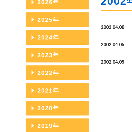
2002
2026年
2026年08月
2025年
2002.04.08
2026年07月
2025年12月
2024年
2026年06月
2002.04.05
2025年11月
2024年12月
2023年
2026年05月
2025年10月
2002.04.05
2024年11月
2026年04月
2023年12月
2022年
2025年09月
2024年10月
2026年03月
2023年11月
2025年08月
2022年12月
2021年
2024年09月
2026年02月
2023年10月
2025年07月
2022年11月
2024年08月
2021年12月
2020年
2026年01月
2023年09月
2025年06月
2022年10月
2024年07月
2021年11月
2023年08月
2020年12月
2019年
2025年05月
2022年09月
2024年06月
2021年10月