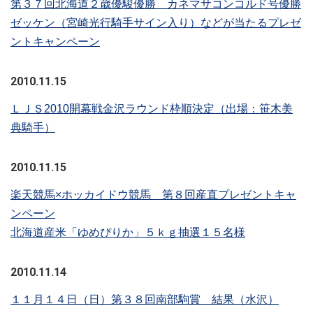
第３７回北海道２歳優駿優勝 カネマサコンコルド号優勝
ゼッケン（宮崎光行騎手サイン入り）などが当たるプレゼ
ントキャンペーン
2010.11.15
ＬＪＳ2010開幕戦金沢ラウンド枠順決定（出場：笹木美
典騎手）
2010.11.15
楽天競馬×ホッカイドウ競馬 第８回産直プレゼントキャ
ンペーン
北海道産米「ゆめぴりか」５ｋｇ抽選１５名様
2010.11.14
１１月１４日（日）第３８回南部駒賞 結果（水沢）