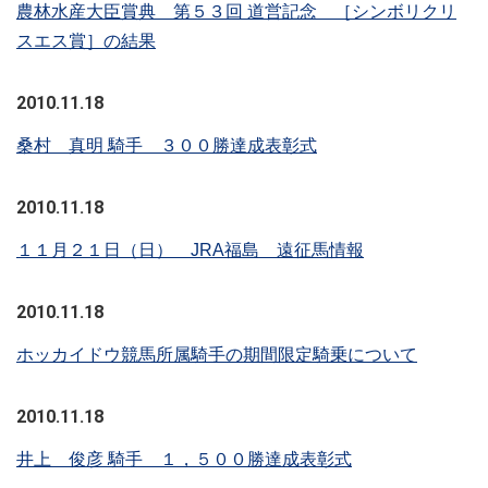
農林水産大臣賞典 第５３回 道営記念 ［シンボリクリ
スエス賞］の結果
2010.11.18
桑村 真明 騎手 ３００勝達成表彰式
2010.11.18
１１月２１日（日） JRA福島 遠征馬情報
2010.11.18
ホッカイドウ競馬所属騎手の期間限定騎乗について
2010.11.18
井上 俊彦 騎手 １，５００勝達成表彰式