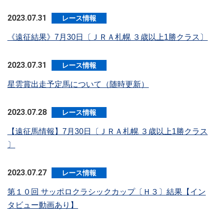
2023.07.31
レース情報
《遠征結果》7月30日〔ＪＲＡ札幌 ３歳以上1勝クラス〕
2023.07.31
レース情報
星雲賞出走予定馬について（随時更新）
2023.07.28
レース情報
【遠征馬情報】7月30日〔ＪＲＡ札幌 ３歳以上1勝クラス
〕
2023.07.27
レース情報
第１０回 サッポロクラシックカップ〔Ｈ３〕結果【イン
タビュー動画あり】