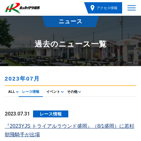
アクセス情報
ニュース
過去のニュース一覧
2023年07月
ALL
レース情報
イベント
その他
2023.07.31
レース情報
『2023YJS トライアルラウンド盛岡』（8/1盛岡）に若杉
朝飛騎手が出場