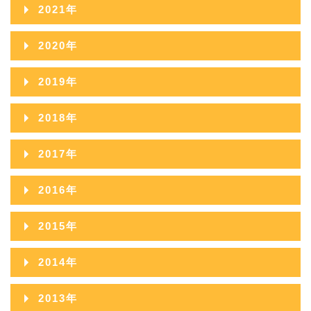
2022年12月
2021年
2022年11月
2021年12月
2020年
2022年10月
2021年11月
2020年12月
2019年
2022年09月
2021年10月
2020年11月
2019年12月
2018年
2022年08月
2021年09月
2020年10月
2019年11月
2018年12月
2022年07月
2017年
2021年08月
2020年09月
2019年10月
2018年11月
2022年06月
2017年12月
2021年07月
2016年
2020年08月
2019年09月
2018年10月
2022年05月
2017年11月
2021年06月
2016年12月
2020年07月
2015年
2019年08月
2018年09月
2022年04月
2017年10月
2021年05月
2016年11月
2020年06月
2015年12月
2019年07月
2014年
2018年08月
2022年03月
2017年09月
2021年04月
2016年10月
2020年05月
2015年11月
2019年06月
2014年12月
2018年07月
2022年02月
2013年
2017年08月
2021年03月
2016年09月
2020年04月